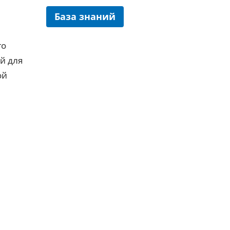
База знаний
го
й для
ой