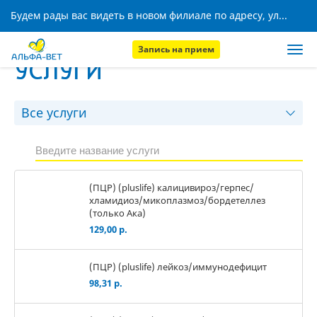
Будем рады вас видеть в новом филиале по адресу, ул. Кижеватова, 8!
Запись на прием
УСЛУГИ
(ПЦР) (pluslife) калицивироз/герпес/
хламидиоз/микоплазмоз/бордетеллез
(только Ака)
129,00 р.
(ПЦР) (pluslife) лейкоз/иммунодефицит
98,31 р.