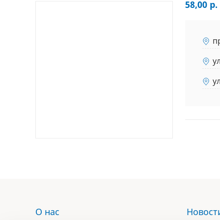
58,00 р.
п
у
у
О нас
Новост