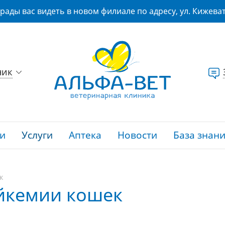
рады вас видеть в новом филиале по адресу, ул. Кижеват
ник
и
Услуги
Аптека
Новости
База знан
к
ейкемии кошек