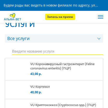
Будем рады вас видеть в новом филиале по адресу, ул. Кижеватова, 8!
Запись на прием
УСЛУГИ
VU Коронавирусный гастроэнтерит (Feline
coronavirus enteritis) (ПЦР)
43,00 р.
VU Кортизол
40,00 р.
VU Криптококкоз (Cryptococcus spp.) (ПЦР)