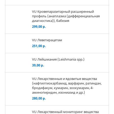
VU Кровепаразитарный расширенный
профиль (анаплазма (дифференциальная
диагностика)), бабезия
299,00 р.
VU Леветирацетам
251,00 р.
VU Лейшмания (Leishmania spp.)
39,00 р.
VU Лекарственные и ядовитые вещества
(нафтилтиокарбамид, варфарин, ратиндан,
бродифакум, кумарин, зоокумарин, 4-
аминопиридин, изониазид и др.)
280,00 р.
VU Лекарственный мониторинг вещества