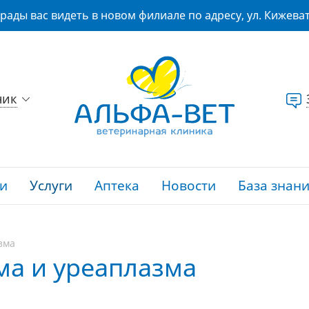
рады вас видеть в новом филиале по адресу, ул. Кижеват
ник
и
Услуги
Аптека
Новости
База знан
зма
ма и уреаплазма