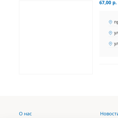
67,00 р.
п
у
у
О нас
Новост