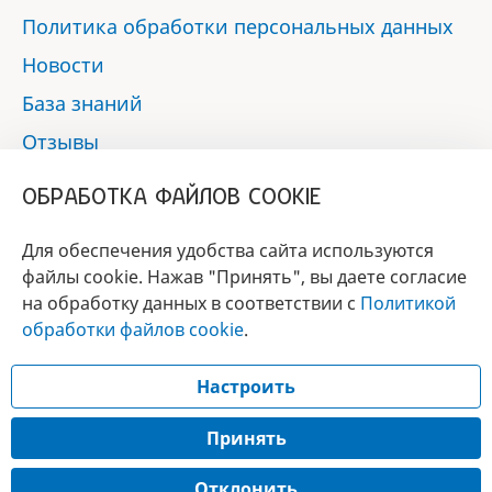
Политика обработки персональных данных
Новости
База знаний
Отзывы
Контакты
ОБРАБОТКА ФАЙЛОВ COOKIE
Мы в социальных сетях:
Для обеспечения удобства сайта используются
файлы cookie. Нажав "Принять", вы даете согласие
на обработку данных в соответствии с
Политикой
БРЕНД
обработки файлов cookie
.
ГОДА 2017 - 2019
Настроить
© 2017 - 2026 «Альфа-вет»
Разработка сайта —
Принять
Лицензия № 02150/1874, УНП 190845301
Отклонить
Информация, представленная на сайте, носит справочный характер и не