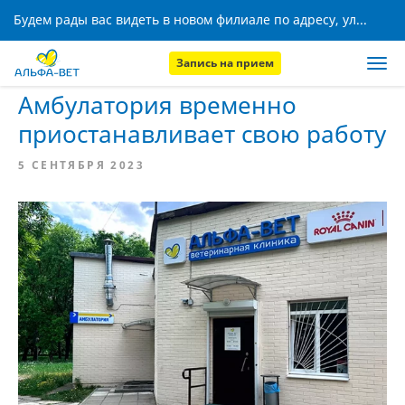
Будем рады вас видеть в новом филиале по адресу, ул. Кижеватова, 8!
Запись на прием
Главная
Новости
Амбулатория временно
приостанавливает свою работу
5 СЕНТЯБРЯ 2023