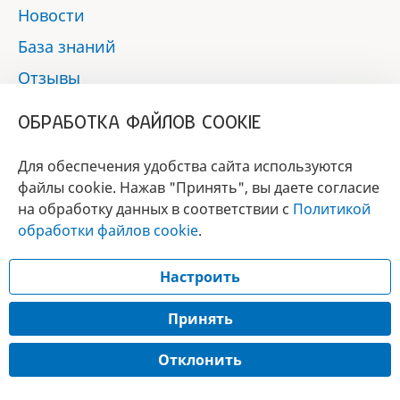
Новости
База знаний
Отзывы
Контакты
ОБРАБОТКА ФАЙЛОВ COOKIE
Мы в социальных сетях:
Для обеспечения удобства сайта используются
файлы cookie. Нажав "Принять", вы даете согласие
на обработку данных в соответствии с
Политикой
БРЕНД
обработки файлов cookie
.
ГОДА 2017 - 2019
Настроить
© 2017 - 2026 «Альфа-вет»
Разработка сайта —
Принять
Лицензия № 02150/1874, УНП 190845301
Отклонить
Информация, представленная на сайте, носит справочный характер и не
является публичной офертой.