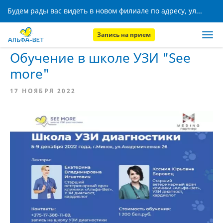
Будем рады вас видеть в новом филиале по адресу, ул. Кижеватова, 8!
Запись на прием
Главная
Новости
Обучение в школе УЗИ "See
more"
17 НОЯБРЯ 2022