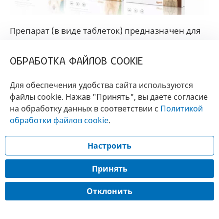
Препарат (в виде таблеток) предназначен для
применения от блох и клещей у собак.
Эффективность против блох наступает уже
ОБРАБОТКА ФАЙЛОВ COOKIE
через 8 часов, а от клещей – через 12.
Для обеспечения удобства сайта используются
Состав
файлы cookie. Нажав "Принять", вы даете согласие
на обработку данных в соответствии с
Политикой
1 таблетка содержит сароланер - 10 мг, 20 мг, 40
обработки файлов cookie
.
мг, 80 мг или 120 мг в зависимости от дозировки.
Настроить
На одной стороне таблетки вытеснена цифра,
указывающая на количество действующего
Принять
вещества в таблетке.
Отклонить
Свойства