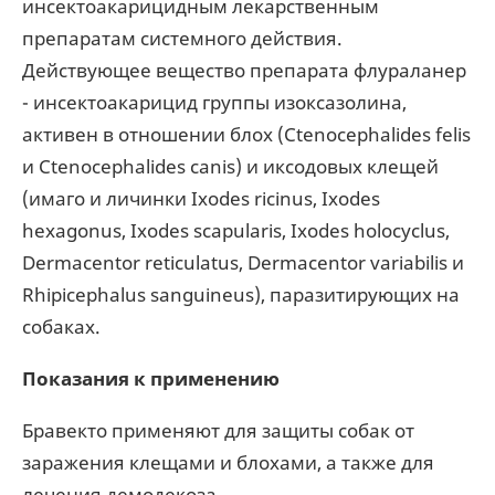
инсектоакарицидным лекарственным
препаратам системного действия.
Действующее вещество препарата флураланер
- инсектоакарицид группы изоксазолина,
активен в отношении блох (Ctenocephalides felis
и Ctenocephalides canis) и иксодовых клещей
(имаго и личинки Ixodes ricinus, Ixodes
hexagonus, Ixodes scapularis, Ixodes holocyclus,
Dermacentor reticulatus, Dermacentor variabilis и
Rhipicephalus sanguineus), паразитирующих на
собаках.
Показания к применению
Бравекто применяют для защиты собак от
заражения клещами и блохами, а также для
лечения демодекоза.