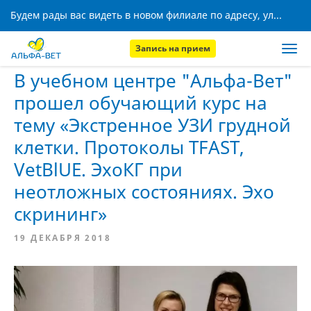
Будем рады вас видеть в новом филиале по адресу, ул. Кижеватова, 8!
Запись на прием
Главная
Новости
В учебном центре "Альфа-Вет"
прошел обучающий курс на
тему «Экстренное УЗИ грудной
клетки. Протоколы TFAST,
VetBlUE. ЭхоКГ при
неотложных состояниях. Эхо
скрининг»
19 ДЕКАБРЯ 2018