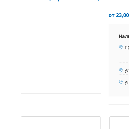
от 23,00
Нал
п
у
у