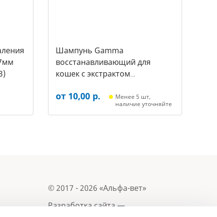
аления
Шампунь Gamma
7мм
восстанавливающий для
3)
кошек с экстрактом
репейника, 250мл (20592011,
от 10,00 р.
3431)
Менее 5 шт,
наличие уточняйте
© 2017 - 2026 «Альфа-вет»
Разработка сайта —