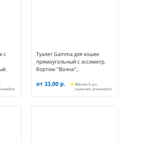
к c
Туалет Gamma для кошек
прямоугольный с ассиметр.
ый
бортом "Волна",
455*350*200мм, серый/белый
от 33,00 р.
(20452018, 3387)
,
Менее 5 шт,
очняйте
наличие уточняйте