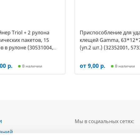
нер Triol + 2 рулона
Приспособление для уд
ических пакетов, 15
клещей Gamma, 63*12*
в в рулоне (30531004,
(уп.2 шт.) (32352001, 573
00 р.
от 9,00 р.
В наличии
В наличии
и
Мы в социальных сетях:
наний