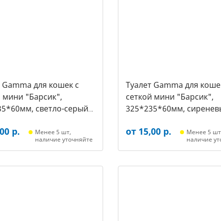
т Gamma для кошек c
Туалет Gamma для коше
 мини "Барсик",
сеткой мини "Барсик",
35*60мм, светло-серый
325*235*60мм, сиренев
021, 2564)
(20432020, 2557)
00 р.
от 15,00 р.
Менее 5 шт,
Менее 5 шт
наличие уточняйте
наличие ут