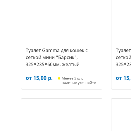
Туалет Gamma для кошек c
Туале
сеткой мини "Барсик",
сеткой
325*235*60мм, желтый
325*2
(20432019, 2540)
(20432
от 15,00 р.
от 15,
Менее 5 шт,
наличие уточняйте