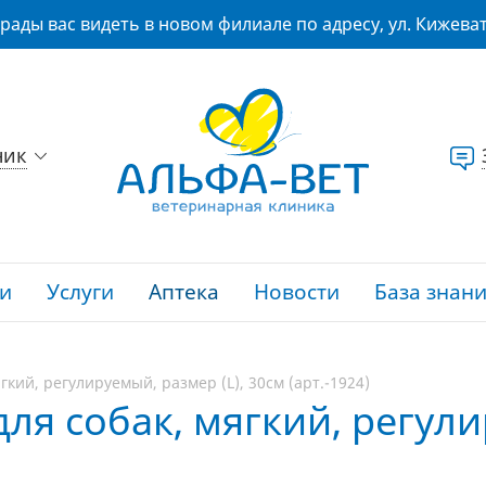
рады вас видеть в новом филиале по адресу, ул. Кижеват
ник
и
Услуги
Аптека
Новости
База знан
гкий, регулируемый, размер (L), 30см (арт.-1924)
ля собак, мягкий, регули