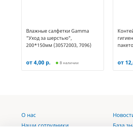
Влажные салфетки Gamma
Контей
"Уход за шерстью",
гигиен
200*150мм (30572003, 7096)
пакето
2453)
от 4,00 р.
от 12,
В наличии
О нас
Новост
Наши сотрудники
База з