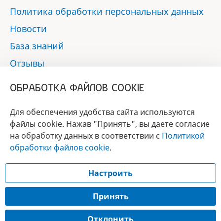
Политика обработки персональных данных
Новости
База знаний
Отзывы
Контакты
ОБРАБОТКА ФАЙЛОВ COOKIE
Мы в социальных сетях:
Для обеспечения удобства сайта используются
файлы cookie. Нажав "Принять", вы даете согласие
на обработку данных в соответствии с
Политикой
БРЕНД
обработки файлов cookie
.
ГОДА 2017 - 2019
Настроить
© 2017 - 2026 «Альфа-вет»
Разработка сайта —
Принять
Лицензия № 02150/1874, УНП 190845301
Отклонить
Информация, представленная на сайте, носит справочный характер и не