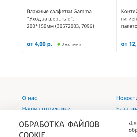
Влажные салфетки Gamma
Контей
"Уход за шерстью",
гигиен
200*150мм (30572003, 7096)
пакето
2453)
от 4,00 р.
от 12,
В наличии
О нас
Новост
Наши сотрудники
База з
Услуги
Отзыв
ОБРАБОТКА ФАЙЛОВ
Для
Аптека
Контак
обр
COOKIE