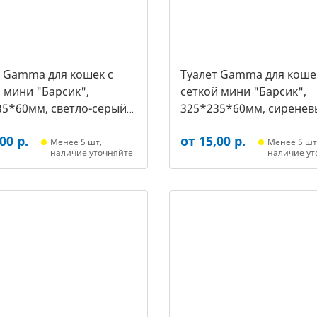
т Gamma для кошек c
Туалет Gamma для коше
 мини "Барсик",
сеткой мини "Барсик",
35*60мм, светло-серый
325*235*60мм, сиренев
021, 2564)
(20432020, 2557)
00 р.
от 15,00 р.
Менее 5 шт,
Менее 5 шт
наличие уточняйте
наличие ут