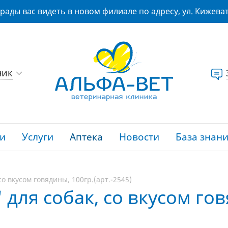
рады вас видеть в новом филиале по адресу, ул. Кижеват
ник
и
Услуги
Аптека
Новости
База знан
со вкусом говядины, 100гр.(арт.-2545)
" для собак, со вкусом го