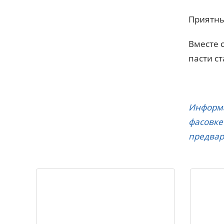
Приятны
Вместе 
пасти с
Информа
фасовке
предвар