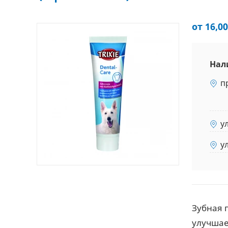
от 16,00
Нал
п
у
у
Зубная п
улучшае