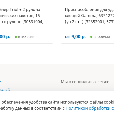
нер Triol + 2 рулона
Приспособление для уд
ических пакетов, 15
клещей Gamma, 63*12*
в в рулоне (30531004,
(уп.2 шт.) (32352001, 573
00 р.
от 9,00 р.
В наличии
В наличии
и
Мы в социальных сетях:
наний
ы
 обеспечения удобства сайта используются файлы cooki
БРЕНД
ты
аботку данных в соответствии с
Политикой обработки ф
ГОДА 2017 