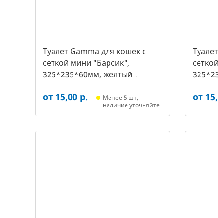
Туалет Gamma для кошек c
Туале
сеткой мини "Барсик",
сеткой
325*235*60мм, желтый
325*2
(20432019, 2540)
(20432
от 15,00 р.
от 15,
Менее 5 шт,
наличие уточняйте