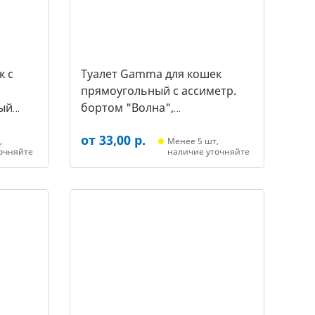
к c
Туалет Gamma для кошек
прямоугольный с ассиметр.
ый
бортом "Волна",
455*350*200мм, серый/белый
от 33,00 р.
(20452018, 3387)
,
Менее 5 шт,
очняйте
наличие уточняйте