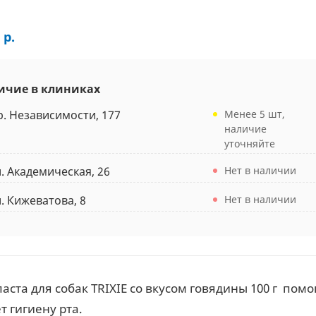
 р.
ичие в клиниках
р. Независимости, 177
Менее 5 шт,
наличие
уточняйте
л. Академическая, 26
Нет в наличии
л. Кижеватова, 8
Нет в наличии
аста для собак TRIXIE со вкусом говядины 100 г пом
т гигиену рта.