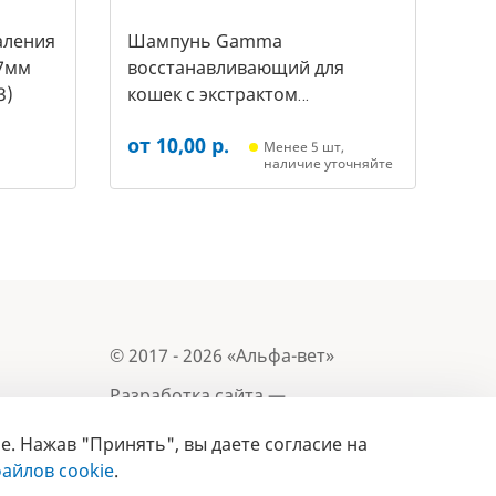
аления
Шампунь Gamma
7мм
восстанавливающий для
3)
кошек с экстрактом
репейника, 250мл (20592011,
от 10,00 р.
3431)
Менее 5 шт,
наличие уточняйте
© 2017 - 2026 «Альфа-вет»
Разработка сайта —
e. Нажав "Принять", вы даете согласие на
Лицензия № 02150/1874, УНП 190845301
Информация, представленная на сайте, носит
айлов cookie
.
- 2019
справочный характер и не является публичной