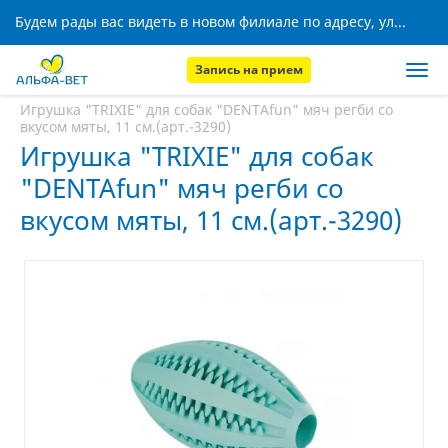
Будем рады вас видеть в новом филиале по адресу, ул. Кижеватова, 8!
Запись на прием
Главная
Аптека
Игрушка "TRIXIE" для собак "DENTAfun" мяч регби со
вкусом мяты, 11 см.(арт.-3290)
Игрушка "TRIXIE" для собак
"DENTAfun" мяч регби со
вкусом мяты, 11 см.(арт.-3290)