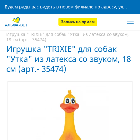
Будем рады вас видеть в новом филиале по адресу, ул. Кижеватова, 8!
Запись на прием
Главная
Аптека
Игрушка "TRIXIE" для собак "Утка" из латекса со звуком,
18 см (арт.- 35474)
Игрушка "TRIXIE" для собак
"Утка" из латекса со звуком, 18
см (арт.- 35474)