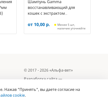
аления
Шампунь Gamma
7мм
восстанавливающий для
3)
кошек с экстрактом
репейника, 250мл (20592011,
от 10,00 р.
3431)
Менее 5 шт,
наличие уточняйте
© 2017 - 2026 «Альфа-вет»
Разработка сайта —
e. Нажав "Принять", вы даете согласие на
Лицензия № 02150/1874, УНП 190845301
Информация, представленная на сайте, носит
айлов cookie
.
- 2019
справочный характер и не является публичной
офертой.