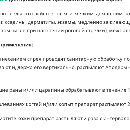
яют сельскохозяйственным и мелким домашним жи
как ссадины, дерматиты, экземы, медленно заживающ
в том числе при нагноении роговой стрелки), межпал
 применения:
анесением спрея проводят санитарную обработку п
вают и, держа его вертикально, распыляют Аподерм н
ие раны и/или царапины обрабатывают в течение 1-2
олеваниях когтей и/или копыт препарат распыляют 2 р
атите кожи препарат распыляют 2 раза с интервалом 