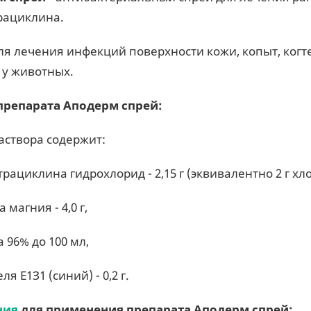
рациклина.
ля лечения инфекций поверхности кожи, копыт, когт
 у животных.
препарата Аподерм спрей:
раствора содержит:
трациклина гидрохлорид - 2,15 г (эквивалентно 2 г х
 магния - 4,0 г,
а 96% до 100 мл,
ля Е1З1 (синий) - 0,2 г.
ния
для применения препарата Аподерм спрей: