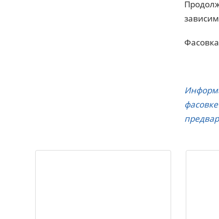
Продолж
зависим
Фасовка 
Информа
фасовке
предвар