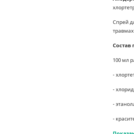
хлортет
Спрей д
травмах
Состав 
100 мл 
- хлорте
- хлорида
- этанол
- красите
Показа