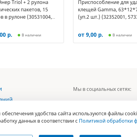
нер Triol + 2 рулона
Приспособление для уд
ических пакетов, 15
клещей Gamma, 63*12*
в в рулоне (30531004,
(уп.2 шт.) (32352001, 573
00 р.
от 9,00 р.
В наличии
В наличии
и
Мы в социальных сетях:
наний
ы
 обеспечения удобства сайта используются файлы cooki
БРЕНД
ты
аботку данных в соответствии с
Политикой обработки ф
ГОДА 2017 