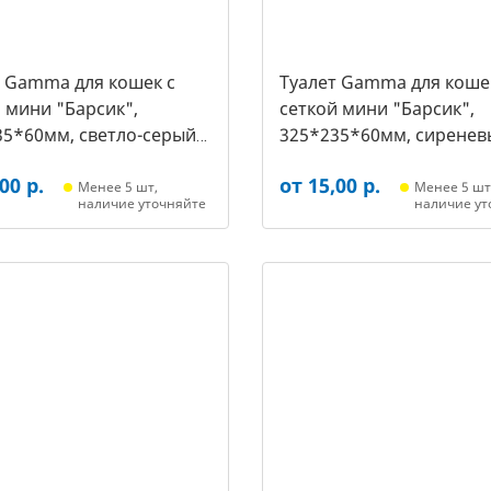
т Gamma для кошек c
Туалет Gamma для коше
 мини "Барсик",
сеткой мини "Барсик",
35*60мм, светло-серый
325*235*60мм, сиренев
021, 2564)
(20432020, 2557)
00 р.
от 15,00 р.
Менее 5 шт,
Менее 5 шт
наличие уточняйте
наличие ут