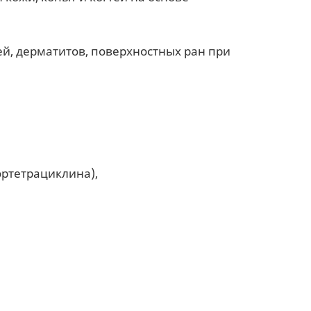
ей, дерматитов, поверхностных ран при
лортетрациклина),