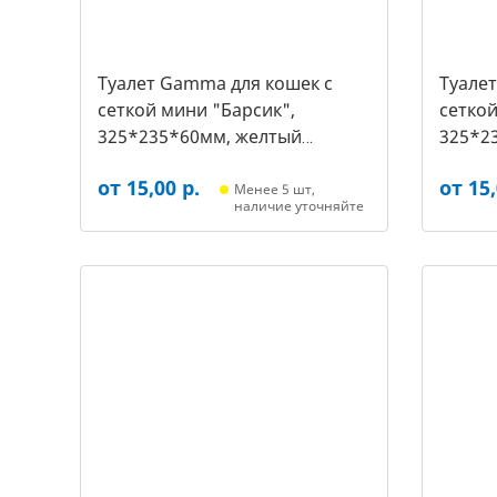
Туалет Gamma для кошек c
Туале
сеткой мини "Барсик",
сеткой
325*235*60мм, желтый
325*2
(20432019, 2540)
(20432
от 15,00 р.
от 15,
Менее 5 шт,
наличие уточняйте