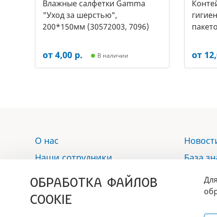
Влажные салфетки Gamma
Контей
"Уход за шерстью",
гигиен
200*150мм (30572003, 7096)
пакето
2453)
от 4,00 р.
от 12,
В наличии
О нас
Новост
Наши сотрудники
База з
Услуги
Отзыв
ОБРАБОТКА ФАЙЛОВ
Для
Аптека
Контак
обр
COOKIE
Политика обработки