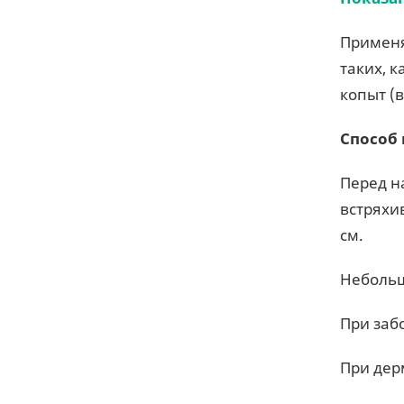
Примен
таких, 
копыт (
Способ
Перед н
встряхи
см.
Небольш
При заб
При дерм