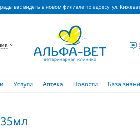
рады вас видеть в новом филиале по адресу, ул. Кижеват
ник
и
Услуги
Аптека
Новости
База знан
335мл