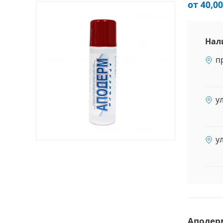
от 40,00
Нал
п
у
у
Аподер