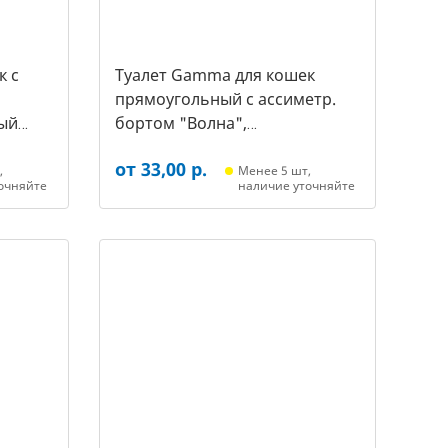
к c
Туалет Gamma для кошек
прямоугольный с ассиметр.
ый
бортом "Волна",
455*350*200мм, серый/белый
от 33,00 р.
(20452018, 3387)
,
Менее 5 шт,
очняйте
наличие уточняйте