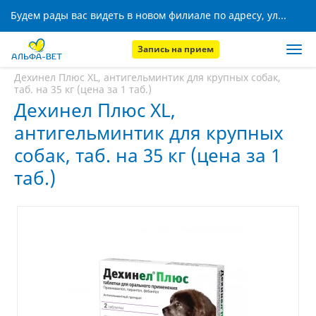
Будем рады вас видеть в новом филиале по адресу, ул. Кижеватова, 8!
Запись на прием
Главная
Аптека
Дехинел Плюс XL, антигельминтик для крупных собак,
таб. на 35 кг (цена за 1 таб.)
Дехинел Плюс XL,
антигельминтик для крупных
собак, таб. на 35 кг (цена за 1
таб.)