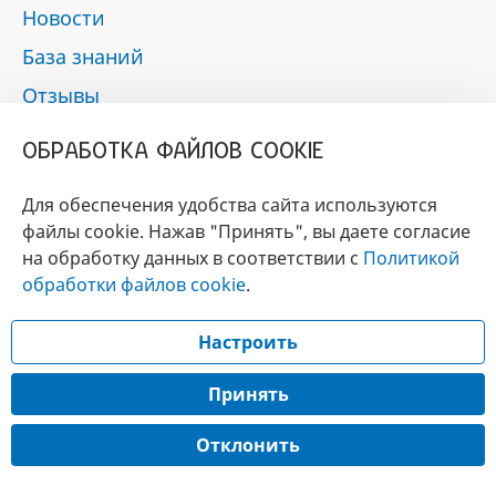
Новости
База знаний
Отзывы
Контакты
ОБРАБОТКА ФАЙЛОВ COOKIE
Мы в социальных сетях:
Для обеспечения удобства сайта используются
файлы cookie. Нажав "Принять", вы даете согласие
на обработку данных в соответствии с
Политикой
БРЕНД
обработки файлов cookie
.
ГОДА 2017 - 2019
Настроить
© 2017 - 2026 «Альфа-вет»
Разработка сайта —
Принять
Лицензия № 02150/1874, УНП 190845301
Отклонить
Информация, представленная на сайте, носит справочный характер и не
является публичной офертой.