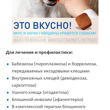
Для лечения и профилактики:
Бабезиоза (пироплазмоза) и боррелиоза,
передаваемых иксодовыми клещами
Внутрикожных клещей (демодекоза,
саркоптоза)
Ушного клеща (отодектоза)
Блошиной инвазии (афаниптероз)
В комплексной терапии блошиного