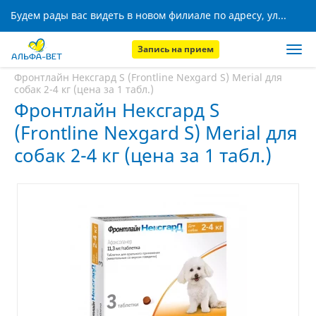
Будем рады вас видеть в новом филиале по адресу, ул. Кижеватова, 8!
Запись на прием
Главная
Аптека
Фронтлайн Нексгард S (Frontline Nexgard S) Merial для
собак 2-4 кг (цена за 1 табл.)
Фронтлайн Нексгард S
(Frontline Nexgard S) Merial для
собак 2-4 кг (цена за 1 табл.)