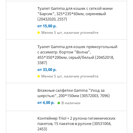
Туалет Gamma для кошек c сеткой мини
"Барсик", 325*235*60мм, сиреневый
(20432020, 2557)
от 15,00 р.
Менее 5 шт, наличие уточняйте
Туалет Gamma для кошек прямоугольный
с ассиметр. бортом "Волна",
455*350*200мм, серый/белый (20452018,
3387)
от 33,00 р.
Менее 5 шт, наличие уточняйте
Влажные салфетки Gamma "Уход за
шерстью", 200*150мм (30572003, 7096)
от 4,00 р.
В наличии
Контейнер Triol + 2 рулона гигиенических
пакетов, 15 пакетов в рулоне (30531004,
2453)