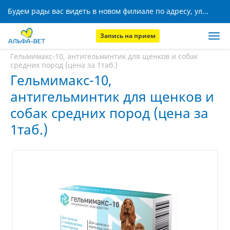
Будем рады вас видеть в новом филиале по адресу, ул. Кижеватова, 8!
Запись на прием
Главная
Аптека
Гельмимакс-10, антигельминтик для щенков и собак
средних пород (цена за 1таб.)
Гельмимакс-10,
антигельминтик для щенков и
собак средних пород (цена за
1таб.)