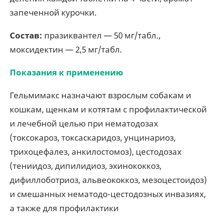
запеченной курочки.
Соста
в:
празиквантел — 50 мг/табл.,
моксидектин — 2,5 мг/табл.
Показания к применению
Гельмимакс назначают взрослым собакам и
кошкам, щенкам и котятам с профилактической
и лечебной целью при нематодозах
(токсокароз, токсаскаридоз, унцинариоз,
трихоцефалез, анкилостомоз), цестодозах
(тениидоз, дипилидиоз, эхинококкоз,
дифиллоботриоз, альвеококкоз, мезоцестоидоз)
и смешанных нематодо-цестодозных инвазиях,
а также для профилактики