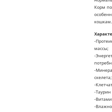
Корм по
особенн
кошкам.
Характе
-Протеи
массы;
-Энерге
потребн
-Минера
скелета;
-Клетча
-Таурин
-Витами
-Влажно