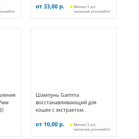
от 33,00 р.
(20452018, 3387)
,
Менее 5 шт,
очняйте
наличие уточняйте
аления
Шампунь Gamma
7мм
восстанавливающий для
3)
кошек с экстрактом
репейника, 250мл (20592011,
от 10,00 р.
3431)
Менее 5 шт,
наличие уточняйте