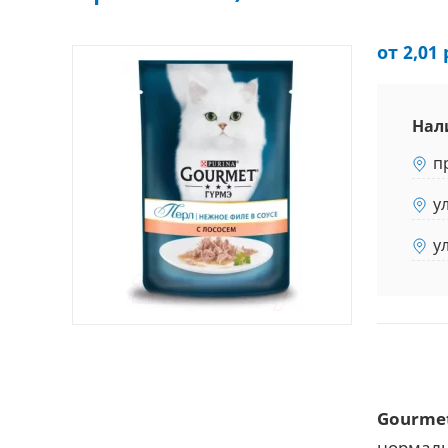
от 2,01 
Нал
п
у
у
Gourmet
нормаль