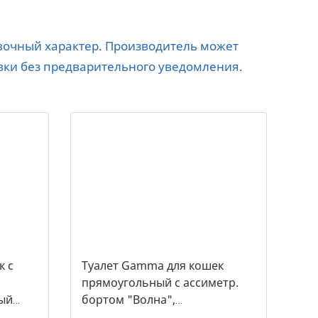
авочный характер. Производитель может
вки без предварительного уведомления.
к c
Туалет Gamma для кошек
прямоугольный с ассиметр.
ый
бортом "Волна",
455*350*200мм, серый/белый