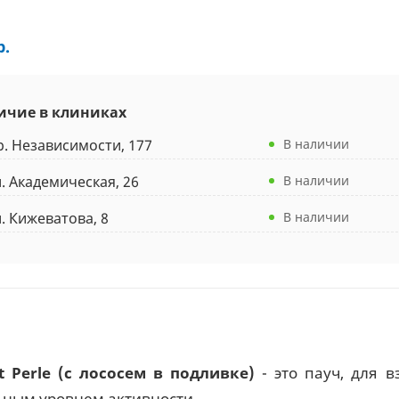
р.
ичие в клиниках
р. Независимости, 177
В наличии
л. Академическая, 26
В наличии
л. Кижеватова, 8
В наличии
 Perle (с лососем в подливке)
- это пауч, для в
ным уровнем активности.