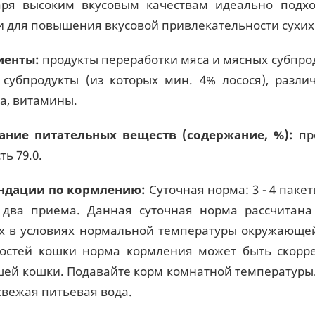
аря высоким вкусовым качествам идеально подхо
и для повышения вкусовой привлекательности сухих
иенты:
продукты переработки мяса и мясных субпроду
субпродукты (из которых мин. 4% лосося), разл
а, витамины.
ание питательных веществ (содержание, %):
про
ь 79.0.
ндации по кормлению:
Суточная норма: 3 - 4 паке
в два приема. Данная суточная норма рассчитан
 в условиях нормальной температуры окружающей
остей кошки норма кормления может быть скорр
шей кошки. Подавайте корм комнатной температуры.
 свежая питьевая вода.