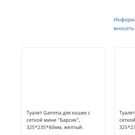
Информа
вносить
Туалет Gamma для кошек c
Туале
сеткой мини "Барсик",
сеткой
325*235*60мм, желтый
325*2
(20432019, 2540)
(20432