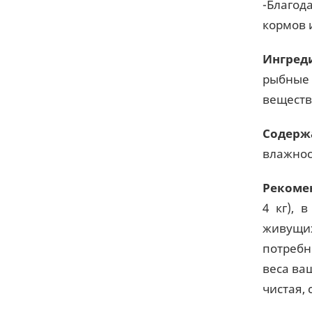
-Благод
кормов 
Ингред
рыбные 
веществ
Содерж
влажност
Рекоме
4 кг), 
живущих
потребн
веса ва
чистая,