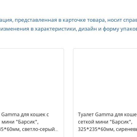
ция, представленная в карточке товара, носит спр
 изменения в характеристики, дизайн и форму упако
т Gamma для кошек c
Туалет Gamma для коше
 мини "Барсик",
сеткой мини "Барсик",
35*60мм, светло-серый
325*235*60мм, сиренев
021, 2564)
(20432020, 2557)