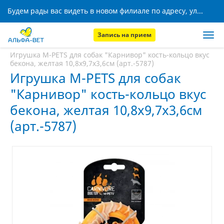
Будем рады вас видеть в новом филиале по адресу, ул. Кижеватова, 8!
Запись на прием
Главная
Аптека
Игрушка M-PETS для собак "Карнивор" кость-кольцо вкус
бекона, желтая 10,8х9,7х3,6см (арт.-5787)
Игрушка M-PETS для собак
"Карнивор" кость-кольцо вкус
бекона, желтая 10,8х9,7х3,6см
(арт.-5787)