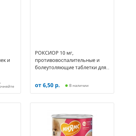
РОКСИОР 10 мг,
ек и
противовоспалительные и
болеутоляющие таблетки для
собак,( уп. 30 таб -цена за 1
таб) (арт-5480)
,
от 6,50 р.
В наличии
очняйте