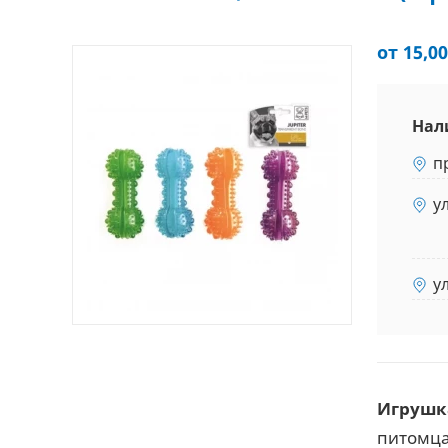
от 15,00
Нал
п
у
у
Игрушк
питомца