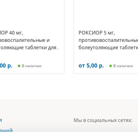
ОР 40 мг,
РОКСИОР 5 мг,
вовоспалительные и
противовоспалительны
толяющие таблетки для
болеутоляющие таблетк
упак.- 30 таб, цена за 1
собак, (упак.-30 таб, цен
арт-5503)
таб) (арт-5473)
00 р.
от 5,00 р.
В наличии
В наличии
и
Мы в социальных сетях:
наний