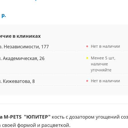
 р.
ичие в клиниках
р. Независимости, 177
Нет в наличии
л. Академическая, 26
Менее 5 шт,
наличие
уточняйте
л. Кижеватова, 8
Нет в наличии
а M-PETS "ЮПИТЕР"
кость с дозатором угощений со
 своей формой и расцветкой.