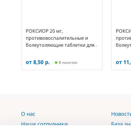
РОКСИОР 20 мг,
РОКСИ
противовоспалительные и
проти
болеутоляющие таблетки для
болеу
собак, (уп.-30 таб, цена за 1
собак,(
таб) (арт-5497
таб) (
от 8,50 р.
от 11,
В наличии
О нас
Новост
Наши сотрудники
База з