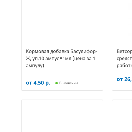
Кормовая добавка Басулифор-
Ветсор
Ж, уп.10 ампул*1мл (цена за 1
средс
ампулу)
работ
крупны
от 26,
от 4,50 р.
В наличии