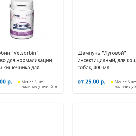
бин "Vetsorbin"
Шампунь "Луговой"
тво для нормализации
инсектицидный, для кош
ы кишечника для
собак, 400 мл
х собак, уп. 30 таб.
00 р.
от 25,00 р.
Менее 5 шт,
Менее 5 шт
наличие уточняйте
наличие ут