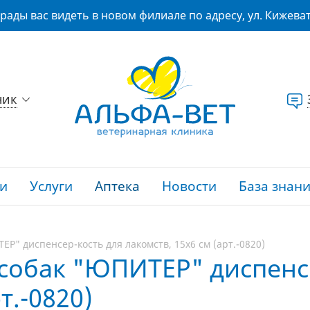
рады вас видеть в новом филиале по адресу, ул. Кижеват
ник
и
Услуги
Аптека
Новости
База знан
Р" диспенсер-кость для лакомств, 15х6 см (арт.-0820)
собак "ЮПИТЕР" диспенс
т.-0820)