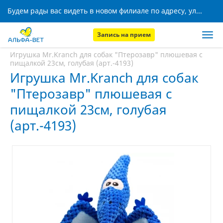
Будем рады вас видеть в новом филиале по адресу, ул. Кижеватова, 8!
Запись на прием
Главная
Аптека
Игрушка Mr.Kranch для собак "Птерозавр" плюшевая с
пищалкой 23см, голубая (арт.-4193)
Игрушка Mr.Kranch для собак
"Птерозавр" плюшевая с
пищалкой 23см, голубая
(арт.-4193)