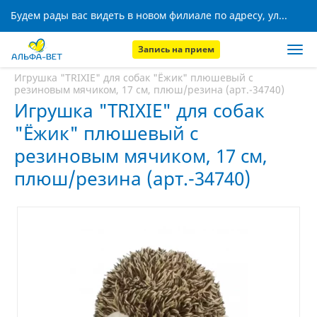
Будем рады вас видеть в новом филиале по адресу, ул. Кижеватова, 8!
Запись на прием
Главная
Аптека
Игрушка "TRIXIE" для собак "Ёжик" плюшевый с
резиновым мячиком, 17 см, плюш/резина (арт.-34740)
Игрушка "TRIXIE" для собак
"Ёжик" плюшевый с
резиновым мячиком, 17 см,
плюш/резина (арт.-34740)