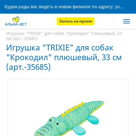
Будем рады вас видеть в новом филиале по адресу, ул. Кижеватова, 8!
Запись на прием
Главная
Аптека
Игрушка "TRIXIE" для собак "Крокодил" плюшевый, 33
см (арт.-35685)
Игрушка "TRIXIE" для собак
"Крокодил" плюшевый, 33 см
(арт.-35685)