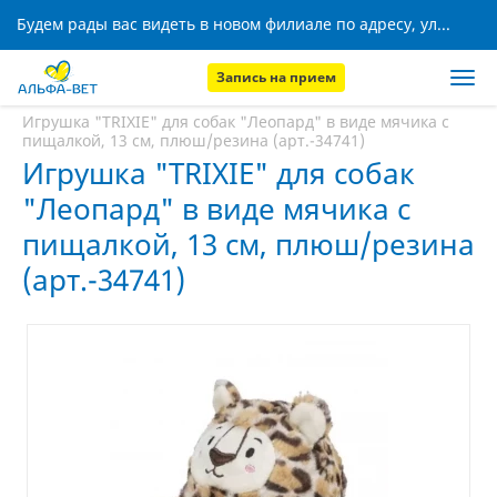
Будем рады вас видеть в новом филиале по адресу, ул. Кижеватова, 8!
Запись на прием
Главная
Аптека
Игрушка "TRIXIE" для собак "Леопард" в виде мячика с
пищалкой, 13 см, плюш/резина (арт.-34741)
Игрушка "TRIXIE" для собак
"Леопард" в виде мячика с
пищалкой, 13 см, плюш/резина
(арт.-34741)