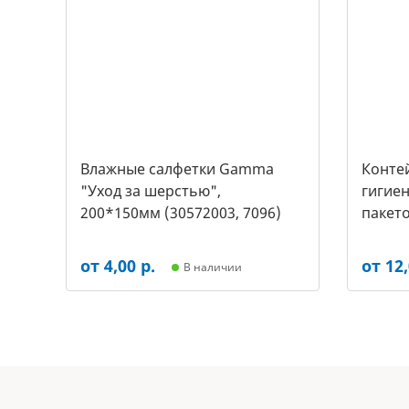
Влажные салфетки Gamma
Контей
"Уход за шерстью",
гигиен
200*150мм (30572003, 7096)
пакето
2453)
от 4,00 р.
от 12,
В наличии