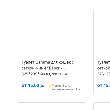
Туалет Gamma для кошек c
Туале
сеткой мини "Барсик",
сеткой
325*235*60мм, желтый
325*2
(20432019, 2540)
(20432
от 15,00 р.
от 15,
Менее 5 шт,
наличие уточняйте