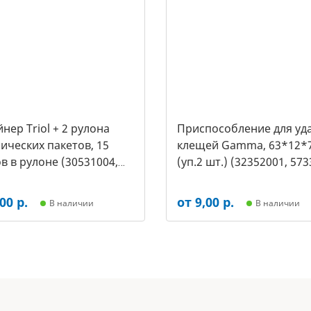
нер Triol + 2 рулона
Приспособление для уд
ических пакетов, 15
клещей Gamma, 63*12*
в в рулоне (30531004,
(уп.2 шт.) (32352001, 573
00 р.
от 9,00 р.
В наличии
В наличии