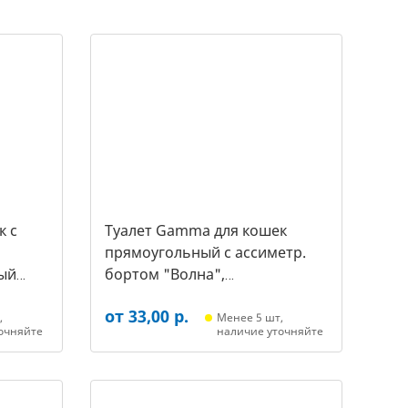
к c
Туалет Gamma для кошек
прямоугольный с ассиметр.
ый
бортом "Волна",
455*350*200мм, серый/белый
от 33,00 р.
(20452018, 3387)
,
Менее 5 шт,
очняйте
наличие уточняйте