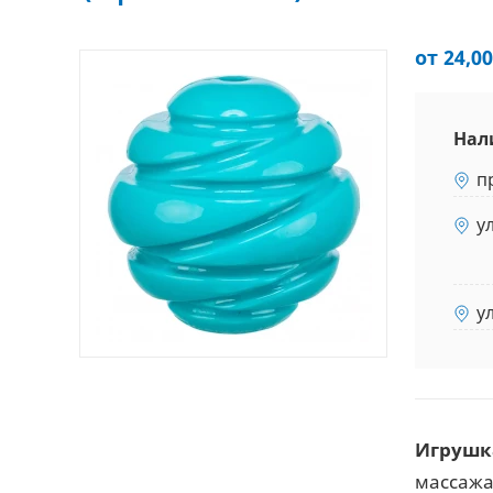
от 24,00
Нал
п
у
у
Игрушка
массажа