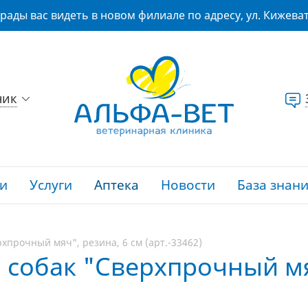
рады вас видеть в новом филиале по адресу, ул. Кижеват
ник
и
Услуги
Аптека
Новости
База знан
рхпрочный мяч", резина, 6 см (арт.-33462)
я собак "Сверхпрочный мя