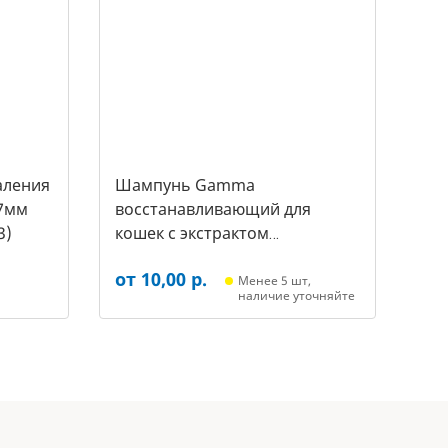
аления
Шампунь Gamma
7мм
восстанавливающий для
3)
кошек с экстрактом
репейника, 250мл (20592011,
от 10,00 р.
3431)
Менее 5 шт,
наличие уточняйте