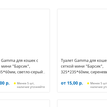
т Gamma для кошек c
Туалет Gamma для коше
 мини "Барсик",
сеткой мини "Барсик",
35*60мм, светло-серый
325*235*60мм, сиренев
021, 2564)
(20432020, 2557)
00 р.
от 15,00 р.
Менее 5 шт,
Менее 5 шт
наличие уточняйте
наличие ут