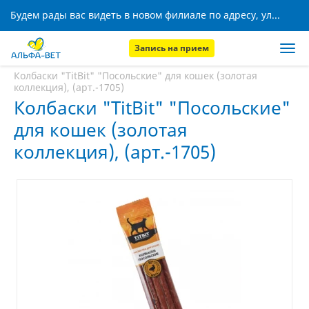
Будем рады вас видеть в новом филиале по адресу, ул. Кижеватова, 8!
Запись на прием
Главная
Аптека
Колбаски "TitBit" "Посольские" для кошек (золотая
коллекция), (арт.-1705)
Колбаски "TitBit" "Посольские"
для кошек (золотая
коллекция), (арт.-1705)