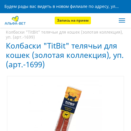
Будем рады вас видеть в новом филиале по адресу, ул. Кижеватова, 8!
Запись на прием
Главная
Аптека
Колбаски "TitBit" телячьи для кошек (золотая коллекция),
уп. (арт.-1699)
Колбаски "TitBit" телячьи для
кошек (золотая коллекция), уп.
(арт.-1699)