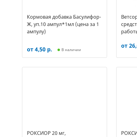
Кормовая добавка Басулифор-
Ветсор
Ж, уп.10 ампул*1мл (цена за 1
средс
ампулу)
работ
крупны
от 26,
от 4,50 р.
В наличии
РОКСИОР 20 мг,
РОКСИ