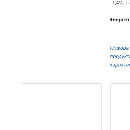
- 1,4%, 
Энергет
Информа
продук
характе