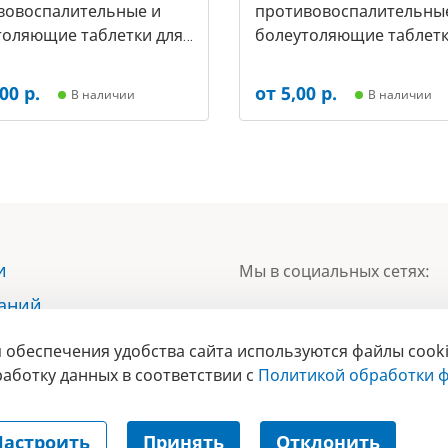
вовоспалительные и
противовоспалительны
толяющие таблетки для
болеутоляющие таблетк
упак.- 30 таб, цена за 1
собак, (упак.-30 таб, цен
арт-5503)
таб) (арт-5473)
00 р.
от 5,00 р.
В наличии
В наличии
и
Мы в социальных сетях:
наний
ы
 обеспечения удобства сайта используются файлы cooki
БРЕНД
ты
аботку данных в соответствии с
Политикой обработки ф
ГОДА 2017 
Настроить
Принять
Отклонить