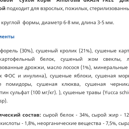
ой
подходит для взрослых, пожилых, стерилизованн
 круглой формы, диаметр 6-8 мм, длина 3-5 мм.
иенты
форель (30%), сушеный кролик (21%), сушеные кар
 картофельный белок, сушеный жом свеклы, л
зованные дрожжи, масло лосося (1%), минеральные
к ФОС и инулина), сушеные яблоки, сушеная мор
е помидоры, сушеная клюква, сушеная черника,
ин сульфат (100 мг/кг). ), сушеные травы (Yucca schid
sp).
ический состав:
сырой белок - 34%, сырой жир - 12
ислоты - 1,8%, неорганические вещества - 7,5%, сырая