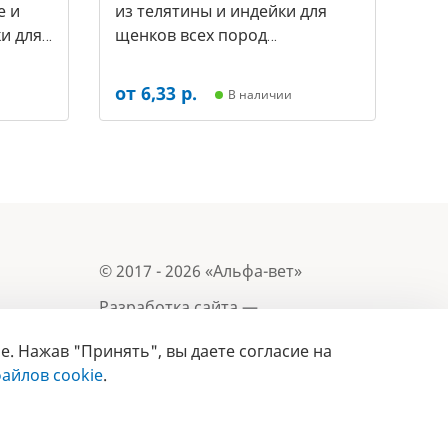
е и
из телятины и индейки для
и для
щенков всех пород
а за 1
«ПРАВИЛЬНОЕ РАЗВИТИЕ» 200
г (арт.-7255)
от 6,33 р.
В наличии
© 2017 - 2026 «Альфа-вет»
Разработка сайта —
e. Нажав "Принять", вы даете согласие на
Лицензия № 02150/1874, УНП 190845301
Информация, представленная на сайте, носит
айлов cookie
.
- 2019
справочный характер и не является публичной
офертой.