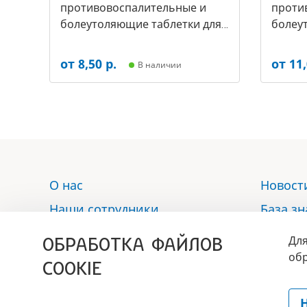
противовоспалительные и
проти
болеутоляющие таблетки для
болеу
собак, (уп.-30 таб, цена за 1
собак,(
таб) (арт-5497
таб) (
от 8,50 р.
от 11,
В наличии
О нас
Новост
Наши сотрудники
База з
Услуги
Отзыв
ОБРАБОТКА ФАЙЛОВ
Для
Аптека
Контак
обр
COOKIE
Политика обработки
персональных данных