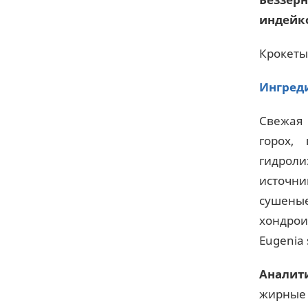
индейк
Крокеты
Ингред
Свежая 
горох,
гидроли
источни
сушены
хондроит
Eugenia 
Аналит
жирные к