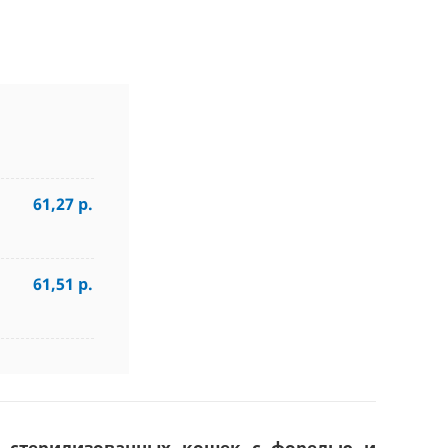
61,27 р.
61,51 р.
я стерилизованных кошек с форелью и