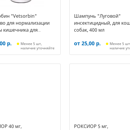
бин "Vetsorbin"
Шампунь "Луговой"
тво для нормализации
инсектицидный, для кош
ы кишечника для
собак, 400 мл
х собак, уп. 30 таб.
00 р.
от 25,00 р.
Менее 5 шт,
Менее 5 шт
наличие уточняйте
наличие ут
ОР 40 мг,
РОКСИОР 5 мг,