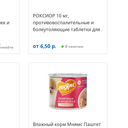
РОКСИОР 10 мг,
ек и
противовоспалительные и
болеутоляющие таблетки для
собак,( уп. 30 таб -цена за 1
таб) (арт-5480)
,
от 6,50 р.
В наличии
очняйте
Влажный корм Мнямс Паштет