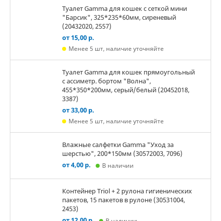
Туалет Gamma для кошек c сеткой мини
"Барсик", 325*235*60мм, сиреневый
(20432020, 2557)
от 15,00 р.
Менее 5 шт, наличие уточняйте
Туалет Gamma для кошек прямоугольный
с ассиметр. бортом "Волна",
455*350*200мм, серый/белый (20452018,
3387)
от 33,00 р.
Менее 5 шт, наличие уточняйте
Влажные салфетки Gamma "Уход за
шерстью", 200*150мм (30572003, 7096)
от 4,00 р.
В наличии
Контейнер Triol + 2 рулона гигиенических
пакетов, 15 пакетов в рулоне (30531004,
2453)
от 12,00 р.
В наличии