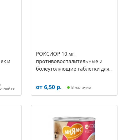
РОКСИОР 10 мг,
ек и
противовоспалительные и
болеутоляющие таблетки для
собак,( уп. 30 таб -цена за 1
таб) (арт-5480)
,
от 6,50 р.
В наличии
очняйте