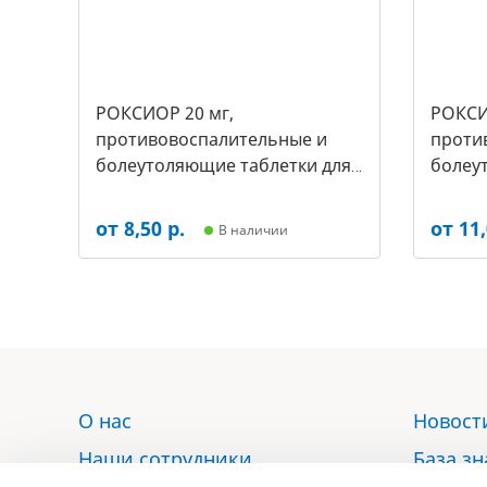
РОКСИОР 20 мг,
РОКСИ
противовоспалительные и
проти
болеутоляющие таблетки для
болеу
собак, (уп.-30 таб, цена за 1
собак,(
таб) (арт-5497
таб) (
от 8,50 р.
от 11,
В наличии
О нас
Новост
Наши сотрудники
База з