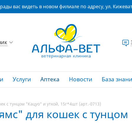
рады вас видеть в новом филиале по адресу, ул. Кижеват
ник
и
Услуги
Аптека
Новости
База знан
к с тунцом "Кацуо" и уткой, 15г*4шт (арт.-0713)
мс" для кошек с тунцом "