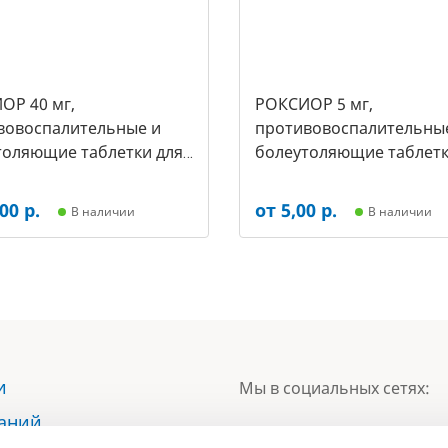
ОР 40 мг,
РОКСИОР 5 мг,
вовоспалительные и
противовоспалительны
толяющие таблетки для
болеутоляющие таблетк
упак.- 30 таб, цена за 1
собак, (упак.-30 таб, цен
арт-5503)
таб) (арт-5473)
00 р.
от 5,00 р.
В наличии
В наличии
и
Мы в социальных сетях:
наний