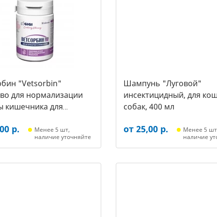
бин "Vetsorbin"
Шампунь "Луговой"
тво для нормализации
инсектицидный, для кош
ы кишечника для
собак, 400 мл
х собак, уп. 30 таб.
00 р.
от 25,00 р.
Менее 5 шт,
Менее 5 шт
наличие уточняйте
наличие ут