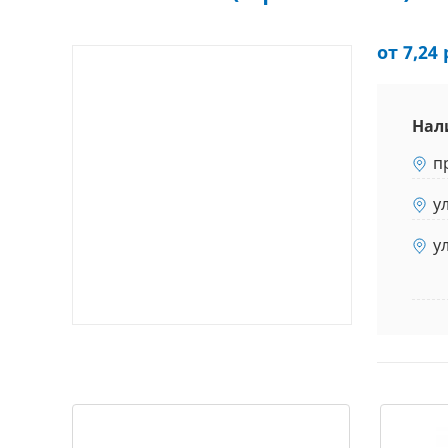
от 7,24 
Нал
п
у
у