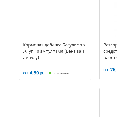
Кормовая добавка Басулифор-
Ветсор
Ж, уп.10 ампул*1мл (цена за 1
средс
ампулу)
работ
крупны
от 26,
от 4,50 р.
В наличии