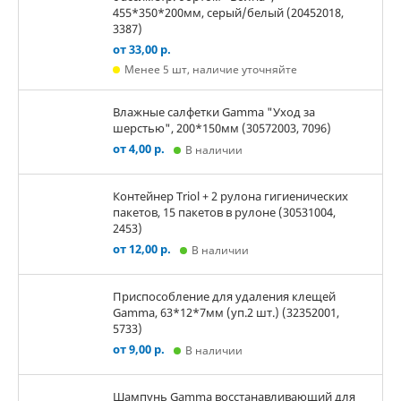
455*350*200мм, серый/белый (20452018,
3387)
от 33,00 р.
Менее 5 шт, наличие уточняйте
Влажные салфетки Gamma "Уход за
шерстью", 200*150мм (30572003, 7096)
от 4,00 р.
В наличии
Контейнер Triol + 2 рулона гигиенических
пакетов, 15 пакетов в рулоне (30531004,
2453)
от 12,00 р.
В наличии
Приспособление для удаления клещей
Gamma, 63*12*7мм (уп.2 шт.) (32352001,
5733)
от 9,00 р.
В наличии
Шампунь Gamma восстанавливающий для