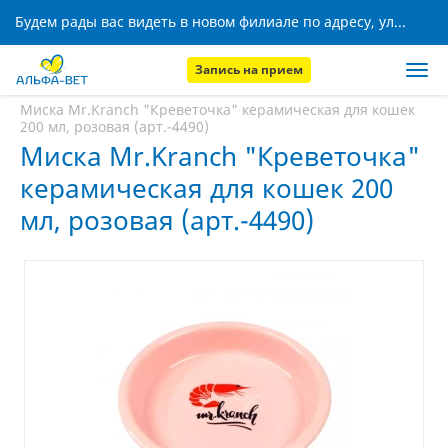
Будем рады вас видеть в новом филиале по адресу, ул. Кижеватова, 8!
Запись на прием
Главная
Аптека
Миска Mr.Kranch "Креветочка" керамическая для кошек
200 мл, розовая (арт.-4490)
Миска Mr.Kranch "Креветочка"
керамическая для кошек 200
мл, розовая (арт.-4490)