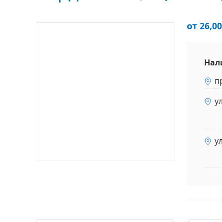
от 26,00
Нал
п
у
у