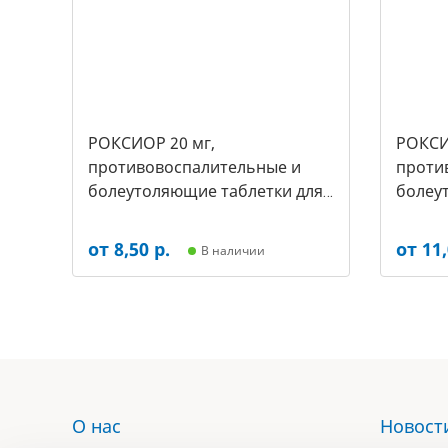
РОКСИОР 20 мг,
РОКСИ
противовоспалительные и
проти
болеутоляющие таблетки для
болеу
собак, (уп.-30 таб, цена за 1
собак,(
таб) (арт-5497
таб) (
от 8,50 р.
от 11,
В наличии
О нас
Новост