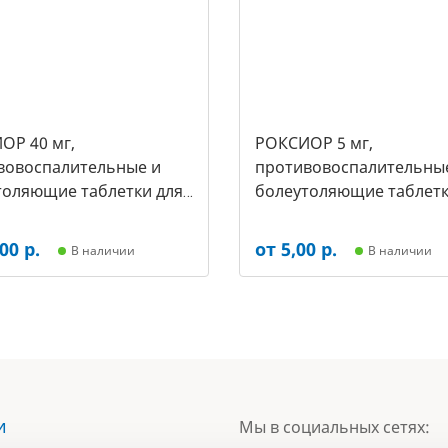
ОР 40 мг,
РОКСИОР 5 мг,
вовоспалительные и
противовоспалительны
толяющие таблетки для
болеутоляющие таблетк
упак.- 30 таб, цена за 1
собак, (упак.-30 таб, цен
арт-5503)
таб) (арт-5473)
00 р.
от 5,00 р.
В наличии
В наличии
и
Мы в социальных сетях: