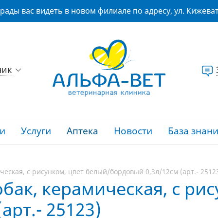
рады вас видеть в новом филиале по адресу, ул. Кижеват
ник
и
Услуги
Аптека
Новости
База знан
ческая, с рисунком, цвет белый/бордовый 0,3л/12см (арт.- 2512
обак, керамическая, с ри
арт.- 25123)