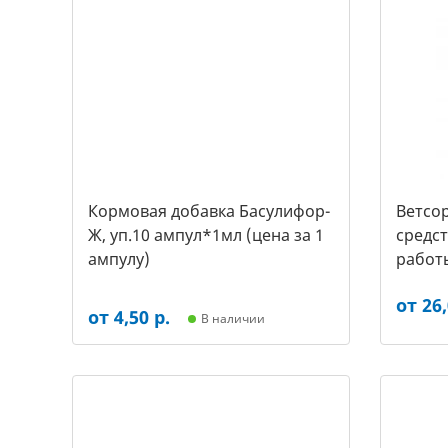
Кормовая добавка Басулифор-
Ветсор
Ж, уп.10 ампул*1мл (цена за 1
средс
ампулу)
работ
крупны
от 26,
от 4,50 р.
В наличии