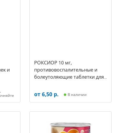
РОКСИОР 10 мг,
ек и
противовоспалительные и
болеутоляющие таблетки для
собак,( уп. 30 таб -цена за 1
таб) (арт-5480)
,
от 6,50 р.
В наличии
очняйте