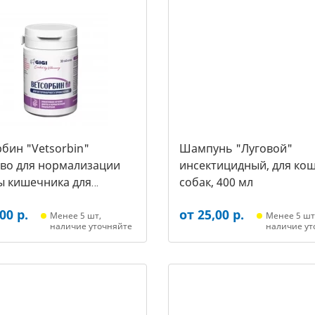
бин "Vetsorbin"
Шампунь "Луговой"
тво для нормализации
инсектицидный, для кош
ы кишечника для
собак, 400 мл
х собак, уп. 30 таб.
00 р.
от 25,00 р.
Менее 5 шт,
Менее 5 шт
наличие уточняйте
наличие ут