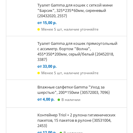
Туалет Gamma для кошек c сеткой мини
"Барсик", 325*235*60мм, сиреневый
(20432020, 2557)
от 15,00 р.
Менее 5 шт, наличие уточняйте
Туалет Gamma для кошек прямоугольный
с ассиметр. бортом "Волна",
455*350*200мм, серый/белый (20452018,
3387)
от 33,00 р.
Менее 5 шт, наличие уточняйте
Влажные салфетки Gamma "Уход за
шерстью", 200*150мм (30572003, 7096)
от 4,00 р.
В наличии
Контейнер Triol + 2 рулона гигиенических
пакетов, 15 пакетов в рулоне (30531004,
2453)
от 12,00 р.
В наличии