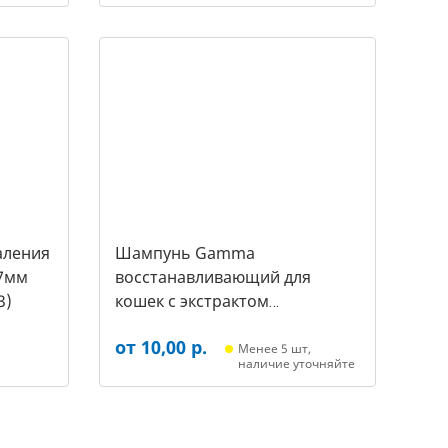
аления
Шампунь Gamma
7мм
восстанавливающий для
3)
кошек с экстрактом
репейника, 250мл (20592011,
от 10,00 р.
3431)
Менее 5 шт,
наличие уточняйте