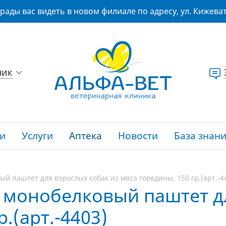
рады вас видеть в новом филиале по адресу, ул. Кижеват
ник
и
Услуги
Аптека
Новости
База знан
ый паштет для взрослых собак из мяса говядины, 150 гр.(арт.-4
, монобелковый паштет д
.(арт.-4403)