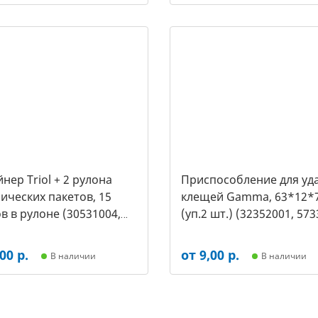
нер Triol + 2 рулона
Приспособление для уд
ических пакетов, 15
клещей Gamma, 63*12*
в в рулоне (30531004,
(уп.2 шт.) (32352001, 573
00 р.
от 9,00 р.
В наличии
В наличии