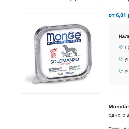
от 6,01 
Нал
п
у
у
Монобе
одного 
Этот не