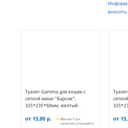
Информа
вносить
Туалет Gamma для кошек c
Туале
сеткой мини "Барсик",
сеткой
325*235*60мм, желтый
325*2
(20432019, 2540)
(20432
от 15,00 р.
от 15,
Менее 5 шт,
наличие уточняйте