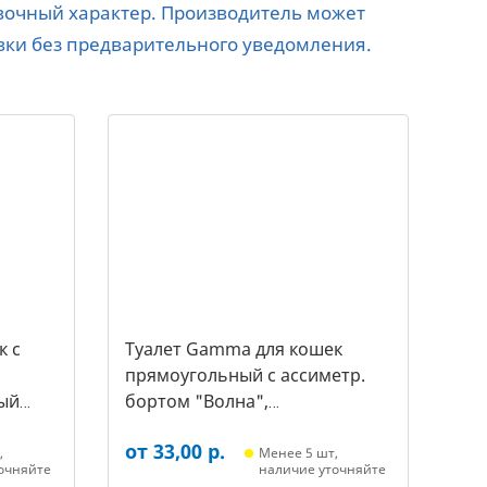
авочный характер. Производитель может
вки без предварительного уведомления.
к c
Туалет Gamma для кошек
прямоугольный с ассиметр.
ый
бортом "Волна",
455*350*200мм, серый/белый
от 33,00 р.
(20452018, 3387)
,
Менее 5 шт,
очняйте
наличие уточняйте