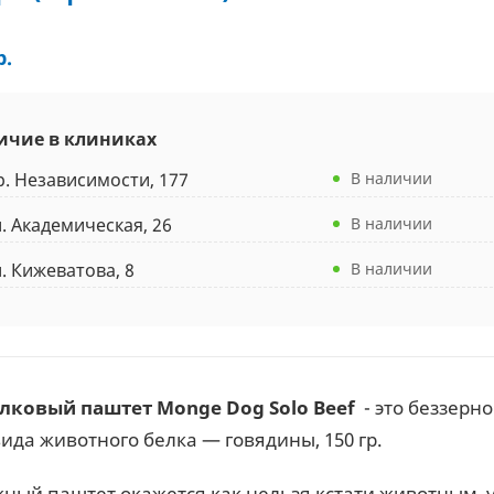
р.
ичие в клиниках
р. Независимости, 177
В наличии
л. Академическая, 26
В наличии
л. Кижеватова, 8
В наличии
лковый паштет Monge Dog Solo Beef
- это беззерн
вида животного белка — говядины, 150 гр.
жный паштет окажется как нельзя кстати животным, 