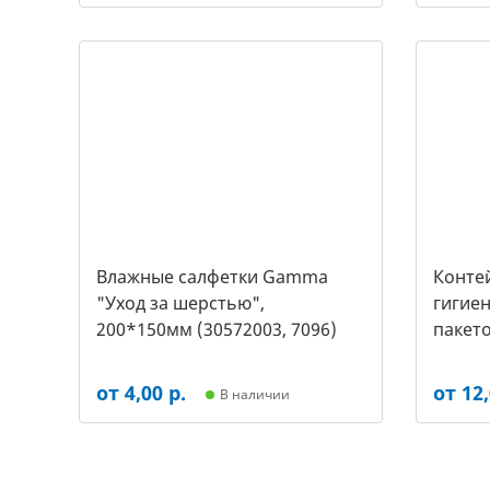
Влажные салфетки Gamma
Контей
"Уход за шерстью",
гигиен
200*150мм (30572003, 7096)
пакето
2453)
от 4,00 р.
от 12,
В наличии