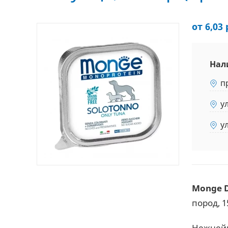
от 6,03 
Нал
п
у
у
Monge D
пород, 1
Нежнейш