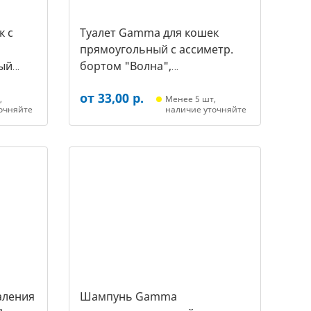
к c
Туалет Gamma для кошек
прямоугольный с ассиметр.
ый
бортом "Волна",
455*350*200мм, серый/белый
от 33,00 р.
(20452018, 3387)
,
Менее 5 шт,
очняйте
наличие уточняйте
аления
Шампунь Gamma