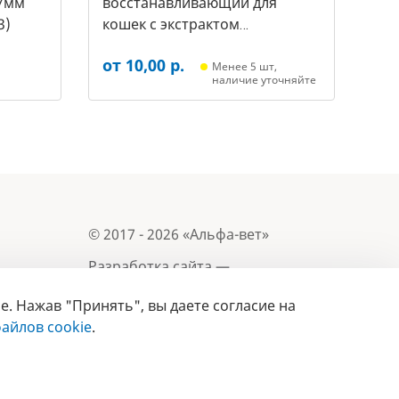
7мм
восстанавливающий для
3)
кошек с экстрактом
репейника, 250мл (20592011,
от 10,00 р.
3431)
Менее 5 шт,
наличие уточняйте
© 2017 - 2026 «Альфа-вет»
Разработка сайта —
e. Нажав "Принять", вы даете согласие на
Лицензия № 02150/1874, УНП 190845301
Информация, представленная на сайте, носит
айлов cookie
.
- 2019
справочный характер и не является публичной
офертой.