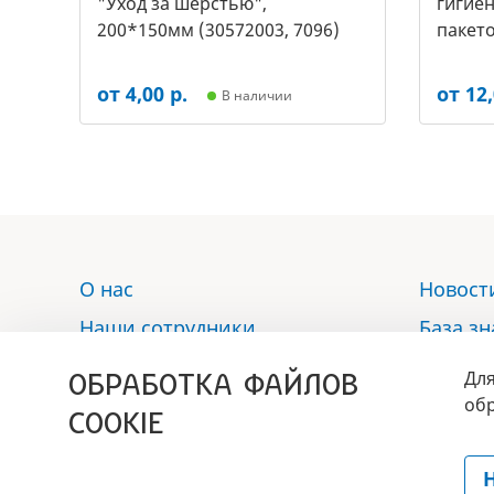
"Уход за шерстью",
гигиен
200*150мм (30572003, 7096)
пакето
2453)
от 4,00 р.
от 12,
В наличии
О нас
Новост
Наши сотрудники
База з
Услуги
Отзыв
ОБРАБОТКА ФАЙЛОВ
Для
Аптека
Контак
обр
COOKIE
Политика обработки
персональных данных