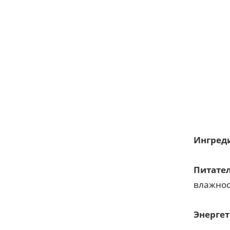
Ингред
Питател
влажнос
Энергет