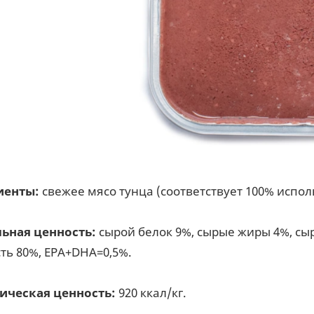
иенты:
свежее мясо тунца (соответствует 100% испо
ьная ценность:
сырой белок 9%, сырые жиры 4%, сыр
ть 80%, EPA+DHA=0,5%.
ическая ценность:
920 ккал/кг.