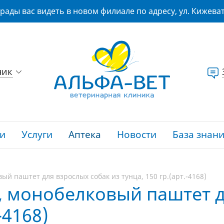
рады вас видеть в новом филиале по адресу, ул. Кижеват
ник
и
Услуги
Аптека
Новости
База знан
ый паштет для взрослых собак из тунца, 150 гр.(арт.-4168)
, монобелковый паштет д
-4168)