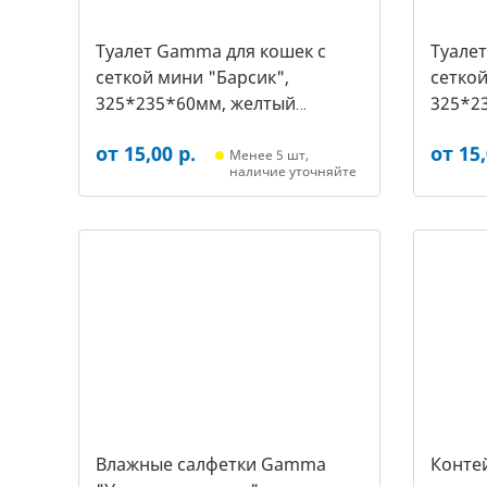
Туалет Gamma для кошек c
Туале
сеткой мини "Барсик",
сеткой
325*235*60мм, желтый
325*2
(20432019, 2540)
(20432
от 15,00 р.
от 15,
Менее 5 шт,
наличие уточняйте
Влажные салфетки Gamma
Контей