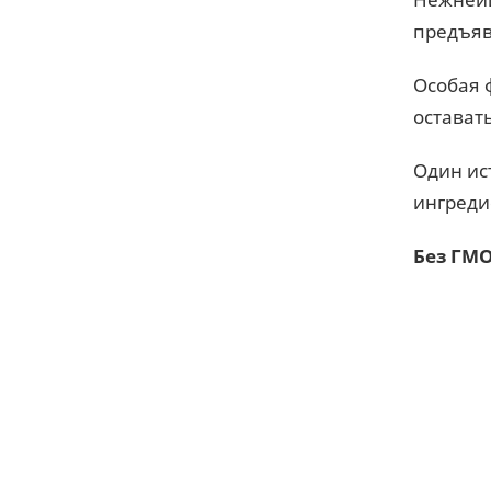
предъяв
Особая 
остават
Один ис
ингреди
Без ГМО