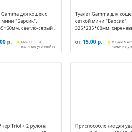
т Gamma для кошек c
Туалет Gamma для коше
 мини "Барсик",
сеткой мини "Барсик",
35*60мм, светло-серый
325*235*60мм, сиренев
021, 2564)
(20432020, 2557)
00 р.
от 15,00 р.
Менее 5 шт,
Менее 5 шт
наличие уточняйте
наличие ут
нер Triol + 2 рулона
Приспособление для уд