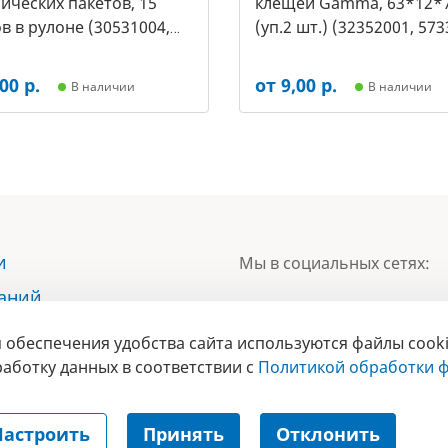
ических пакетов, 15
клещей Gamma, 63*12*
в в рулоне (30531004,
(уп.2 шт.) (32352001, 573
00 р.
от 9,00 р.
В наличии
В наличии
и
Мы в социальных сетях:
наний
ы
 обеспечения удобства сайта используются файлы cooki
БРЕНД
ты
аботку данных в соответствии с
Политикой обработки ф
ГОДА 2017 
Настроить
Принять
Отклонить