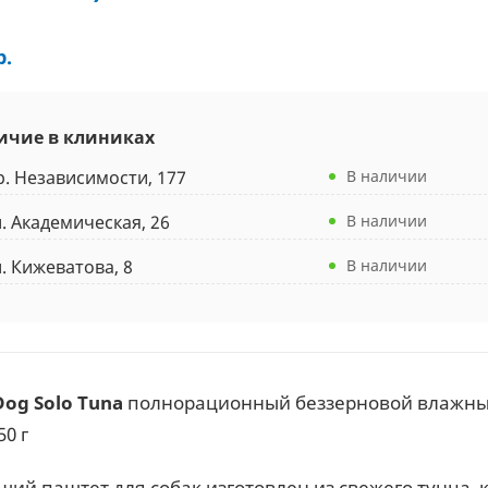
р.
ичие в клиниках
р. Независимости, 177
В наличии
л. Академическая, 26
В наличии
л. Кижеватова, 8
В наличии
og Solo Tuna
полнорационный беззерновой влажный 
50 г
ий паштет для собак изготовлен из свежего тунца, к