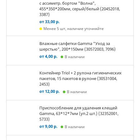
с ассиметр. бортом "Волна",
455*350*200мм, серый/белый (20452018,
3387)
от 33,00 р.
Менее 5 шт, наличие уточняйте
Влажные салфетки Gamma "Уход за
шерстью", 200*150мм (30572003, 7096)
от 4,00 р.
В наличии
Контейнер Triol + 2 рулона гигиенических
пакетов, 15 пакетов в рулоне (30531004,
2453)
от 12,00 р.
В наличии
Приспособление для удаления клещей
Gamma, 63*12*7мм (уп.2 шт.) (32352001,
5733)
от 9,00 р.
В наличии