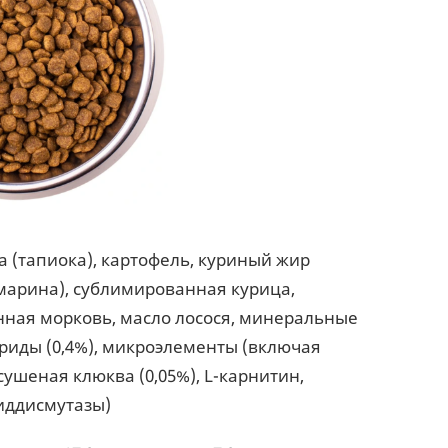
а (тапиока), картофель, куриный жир
марина), сублимированная курица,
нная морковь, масло лосося, минеральные
ариды (0,4%), микроэлементы (включая
ушеная клюква (0,05%), L-карнитин,
иддисмутазы)