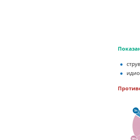
Показа
стру
идио
Против