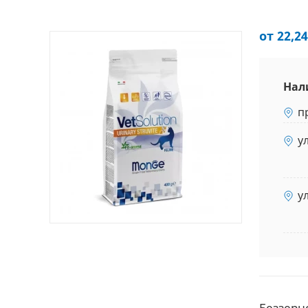
от 22,24
Нал
п
у
у
Беззерн