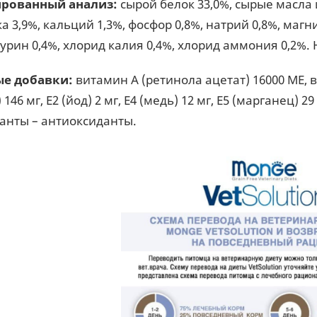
ированный анализ:
сырой белок 33,0%, сырые масла и
а 3,9%, кальций 1,3%, фосфор 0,8%, натрий 0,8%, магни
аурин 0,4%, хлорид калия 0,4%, хлорид аммония 0,2%. Н
е добавки:
витамин А (ретинола ацетат) 16000 МЕ, 
146 мг, Е2 (йод) 2 мг, Е4 (медь) 12 мг, Е5 (марганец) 29 
анты – антиоксиданты.