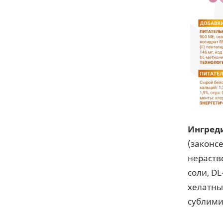
Ингред
(законс
нераств
соли, D
хелатны
сублими