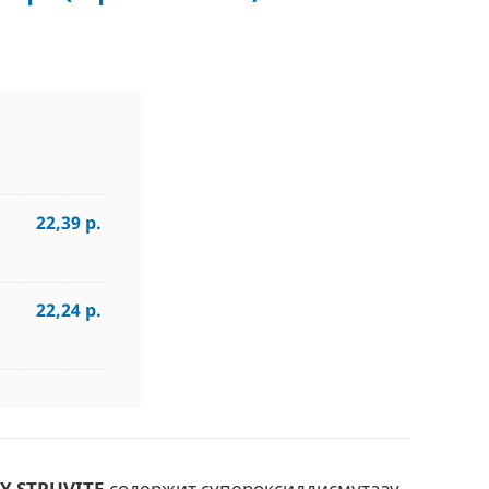
22,39 р.
22,24 р.
 STRUVITE
содержит супероксиддисмутазу