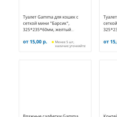
Туалет Gamma для кошек c
Туале
сеткой мини "Барсик",
сеткой
325*235*60мм, желтый
325*2
(20432019, 2540)
(20432
от 15,00 р.
от 15,
Менее 5 шт,
наличие уточняйте
Влажные салфетки Gamma
Контей