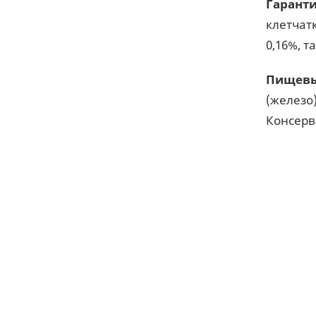
Гарант
клетчатк
0,16%, т
Пищевы
(железо) 
Консерв