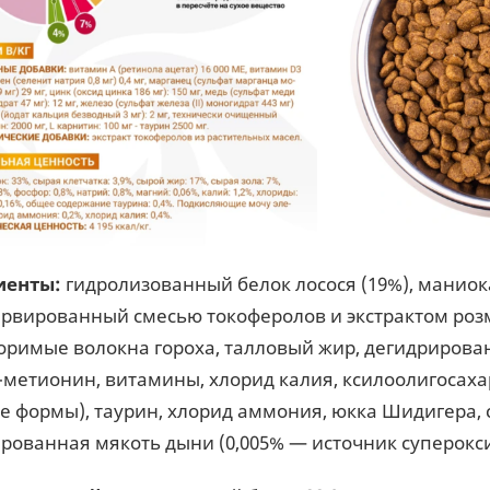
иенты:
гидролизованный белок лосося (19%), маниок
ервированный смесью токоферолов и экстрактом роз
оримые волокна гороха, талловый жир, дегидрирова
L-метионин, витамины, хлорид калия, ксилоолигосах
е формы), таурин, хлорид аммония, юкка Шидигера, с
рованная мякоть дыни (0,005% — источник суперокс