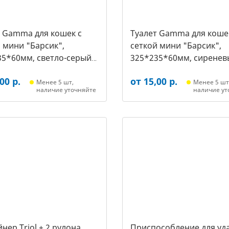
т Gamma для кошек c
Туалет Gamma для коше
 мини "Барсик",
сеткой мини "Барсик",
35*60мм, светло-серый
325*235*60мм, сиренев
021, 2564)
(20432020, 2557)
00 р.
от 15,00 р.
Менее 5 шт,
Менее 5 шт
наличие уточняйте
наличие ут
нер Triol + 2 рулона
Приспособление для уд