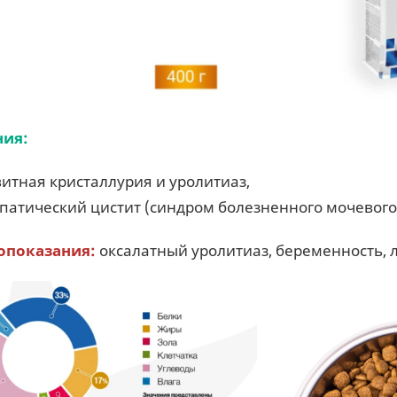
ния:
витная кристаллурия и уролитиаз,
патический цистит (синдром болезненного мочевого
опоказания:
оксалатный уролитиаз, беременность, л