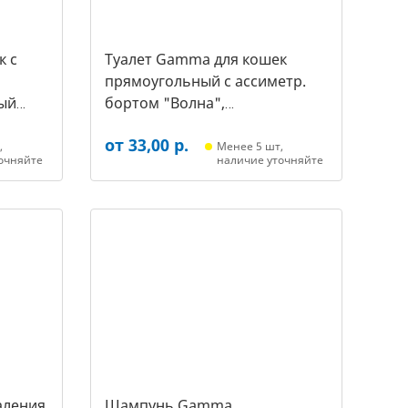
к c
Туалет Gamma для кошек
прямоугольный с ассиметр.
ый
бортом "Волна",
455*350*200мм, серый/белый
от 33,00 р.
(20452018, 3387)
,
Менее 5 шт,
очняйте
наличие уточняйте
аления
Шампунь Gamma