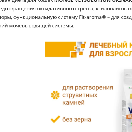
редотвращения оксидативного стресса, ксилоолигоса
оры, функциональную систему Fit-aroma® – для соз
ий мочевыводящей системы.