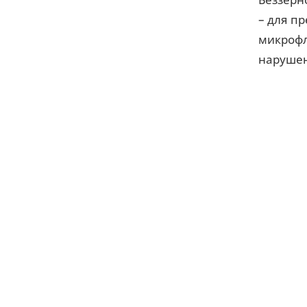
– для п
микрофл
нарушен