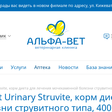
рады вас видеть в новом филиале по адресу, ул. Кижеват
ник
и
Услуги
Аптека
Новости
База знан
ruvite, корм диета для лечения мочекаменной болезни струвитног
 Urinary Struvite, корм д
 струвитного типа, 400 г