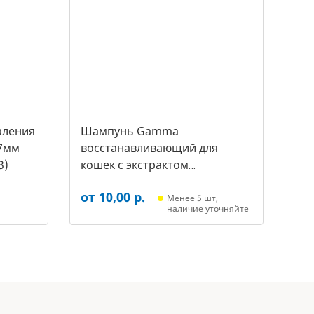
аления
Шампунь Gamma
7мм
восстанавливающий для
3)
кошек с экстрактом
репейника, 250мл (20592011,
от 10,00 р.
3431)
Менее 5 шт,
наличие уточняйте