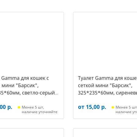
т Gamma для кошек c
Туалет Gamma для коше
 мини "Барсик",
сеткой мини "Барсик",
35*60мм, светло-серый
325*235*60мм, сиренев
021, 2564)
(20432020, 2557)
00 р.
от 15,00 р.
Менее 5 шт,
Менее 5 шт
наличие уточняйте
наличие ут