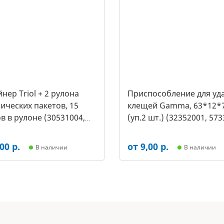
нер Triol + 2 рулона
Приспособление для уд
ических пакетов, 15
клещей Gamma, 63*12*
в в рулоне (30531004,
(уп.2 шт.) (32352001, 573
00 р.
от 9,00 р.
В наличии
В наличии