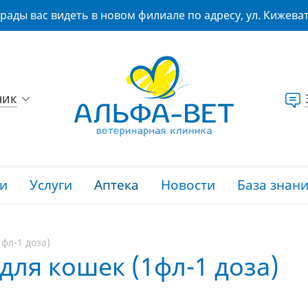
рады вас видеть в новом филиале по адресу, ул. Кижеват
ник
и
Услуги
Аптека
Новости
База знан
фл-1 доза)
для кошек (1фл-1 доза)