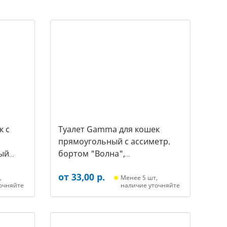
к c
Туалет Gamma для кошек
прямоугольный с ассиметр.
ый
бортом "Волна",
455*350*200мм, серый/белый
от 33,00 р.
(20452018, 3387)
,
Менее 5 шт,
очняйте
наличие уточняйте