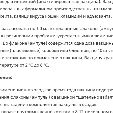
ия для инъекций (инактивированная вакцина). Вак
ированных формалином производственны штаммов 
хеита, калицивируса кошек, хламидий и адъюванта.
 расфасована по 1,0 мл в стеклянные флаконы (ампу
ны резиновыми пробками, укрепленными алюминие
. Во флаконе (ампуле) содержится одна доза вакци
ные (пластиковые) коробки или блистеры, по 10 шт. 
 инструкция по применению вакцины. Вакцину храня
ературе от 2 °С до 8 °С.
ение:
рименением в холодное время года вакцину подогрев
ния флаконы (ампулы) с вакциной тщательно взбал
я выпадения компонентов вакцины в осадок.
 вводят внутримышечно котятам в 8-12-недельном возр