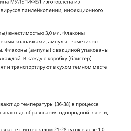
цина МУЛЬТИФЕЛ изготовлена из
вирусов панлейкопении, инфекционного
лы) вместимостью 3,0 мл. Флаконы
выми колпачками, ампулы герметично
ны. Флаконы (ампулы) с вакциной упакованы
в каждой. В каждую коробку (блистер)
т и транспортируют в сухом темном месте
ают до температуры (36-38) в процессе
тывают до образования однородной взвеси,
асте с интервалом 21-28 суток в дозе 1,0