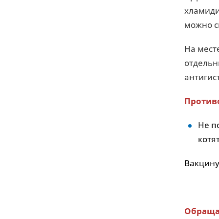
хламиди
можно с
На мест
отдельн
антигис
Против
Не п
котя
Вакцину
Обраща