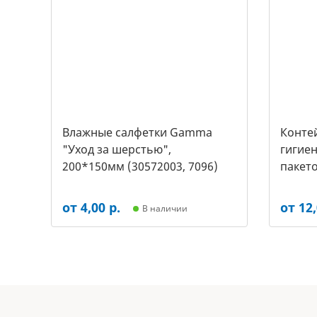
Влажные салфетки Gamma
Контей
"Уход за шерстью",
гигиен
200*150мм (30572003, 7096)
пакето
2453)
от 4,00 р.
от 12,
В наличии