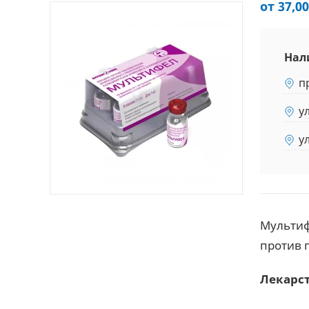
от 37,00
Нал
п
у
у
Мультиф
против 
Лекарс