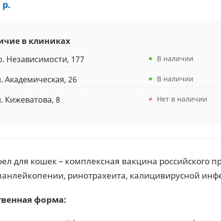
 р.
ичие в клиниках
р. Независимости, 177
В наличии
л. Академическая, 26
В наличии
л. Кижеватова, 8
Нет в наличии
ел для кошек – комплексная вакцина российского 
панлейкопении, ринотрахеита, калицивирусной инф
твенная форма: