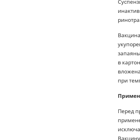
Суспенз
инактив
ринотра
Вакцина
укупоре
запаяны
в картон
вложена
при темп
Примен
Перед п
примене
исключа
Вакцину