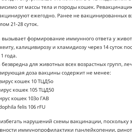
висимо от массы тела и породы кошек. Ревакцинацию 
акцинируют ежегодно. Ранее не вакцинированных в
ом 21-28 суток.
 вызывает формирование иммунного ответа у живо
хеиту, калицивирозу и хламидиозу через 14 суток по
1 года.
 безвредна для животных всех возрастных групп, ле
ирующая доза вакцины содержит не менее:
вирус кошек 10 ТЦД5о
вирус кошек 105 ТЦД50
ирус кошек 103о ГАВ
ophila felis 106 rFU
 избегать нарушений схемы вакцинации, поскольку 
вности иммунопрофилактики панлейкопении, ринот