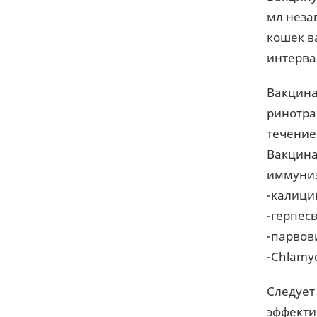
мл неза
кошек в
интервал
Вакцина
ринотра
течение 
Вакцина
иммуниз
-калици
-герпес
-парвов
-Chlamyd
Следует
эффекти