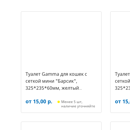
Туалет Gamma для кошек c
Туале
сеткой мини "Барсик",
сеткой
325*235*60мм, желтый
325*2
(20432019, 2540)
(20432
от 15,00 р.
от 15,
Менее 5 шт,
наличие уточняйте