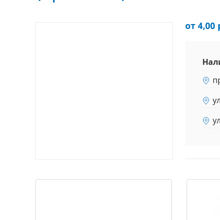
от 4,00 
Нал
п
у
у