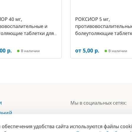
ОР 40 мг,
РОКСИОР 5 мг,
вовоспалительные и
противовоспалительны
толяющие таблетки для
болеутоляющие таблетк
упак.- 30 таб, цена за 1
собак, (упак.-30 таб, цен
арт-5503)
таб) (арт-5473)
00 р.
от 5,00 р.
В наличии
В наличии
и
Мы в социальных сетях:
наний
ы
 обеспечения удобства сайта используются файлы cooki
БРЕНД