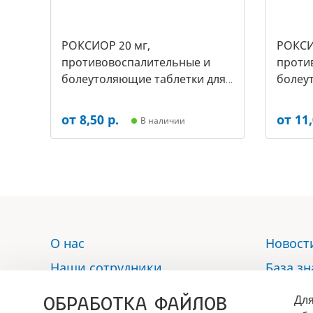
РОКСИОР 20 мг,
РОКСИ
противовоспалительные и
проти
болеутоляющие таблетки для
болеу
собак, (уп.-30 таб, цена за 1
собак,(
таб) (арт-5497
таб) (
от 8,50 р.
от 11,
В наличии
О нас
Новост
Наши сотрудники
База з
Услуги
Отзыв
ОБРАБОТКА ФАЙЛОВ
Для