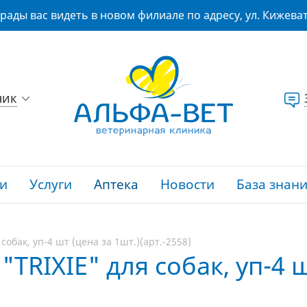
рады вас видеть в новом филиале по адресу, ул. Кижеват
ник
и
Услуги
Аптека
Новости
База знан
собак, уп-4 шт (цена за 1шт.)(арт.-2558)
TRIXIE" для собак, уп-4 ш