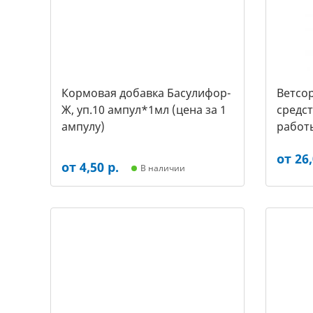
Кормовая добавка Басулифор-
Ветсор
Ж, уп.10 ампул*1мл (цена за 1
средс
ампулу)
работ
крупны
от 26,
от 4,50 р.
В наличии