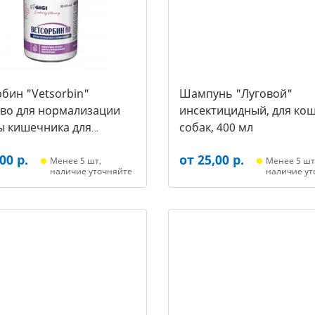
бин "Vetsorbin"
Шампунь "Луговой"
тво для нормализации
инсектицидный, для кош
ы кишечника для
собак, 400 мл
х собак, уп. 30 таб.
00 р.
от 25,00 р.
Менее 5 шт,
Менее 5 шт
наличие уточняйте
наличие ут