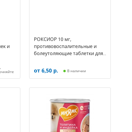
РОКСИОР 10 мг,
ек и
противовоспалительные и
болеутоляющие таблетки для
собак,( уп. 30 таб -цена за 1
таб) (арт-5480)
,
от 6,50 р.
В наличии
очняйте