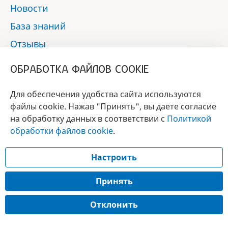
Новости
База знаний
Отзывы
Контакты
ОБРАБОТКА ФАЙЛОВ COOKIE
Мы в социальных сетях:
Для обеспечения удобства сайта используются
файлы cookie. Нажав "Принять", вы даете согласие
на обработку данных в соответствии с
Политикой
БРЕНД
обработки файлов cookie
.
ГОДА 2017 - 2019
Настроить
© 2017 - 2026 «Альфа-вет»
Разработка сайта —
Принять
Лицензия № 02150/1874, УНП 190845301
Отклонить
Информация, представленная на сайте, носит справочный характер и не
является публичной офертой.