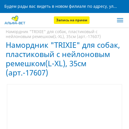
Будем рады вас видеть в новом филиале по адресу, ул. Кижеватова, 8!
Запись на прием
Главная
Аптека
Намордник "TRIXIE" для собак, пластиковый с
нейлоновым ремешком(L-XL), 35см (арт.-17607)
Намордник "TRIXIE" для собак,
пластиковый с нейлоновым
ремешком(L-XL), 35см
(арт.-17607)