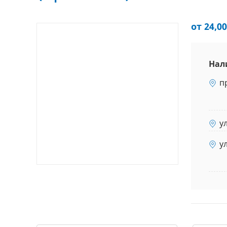
от 24,00
Нал
п
у
у