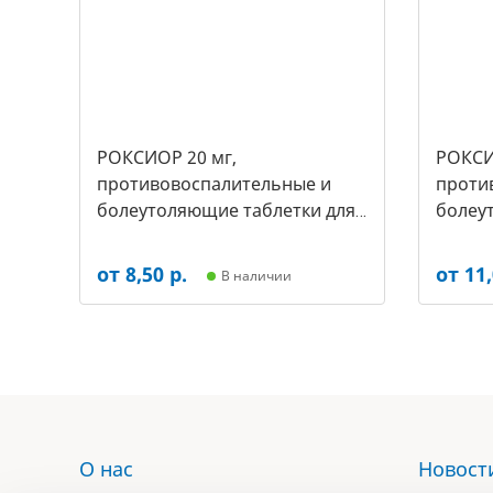
РОКСИОР 20 мг,
РОКСИ
противовоспалительные и
проти
болеутоляющие таблетки для
болеу
собак, (уп.-30 таб, цена за 1
собак,(
таб) (арт-5497
таб) (
от 8,50 р.
от 11,
В наличии
О нас
Новост