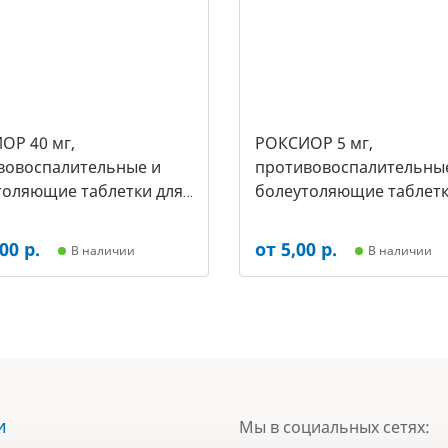
ОР 40 мг,
РОКСИОР 5 мг,
вовоспалительные и
противовоспалительны
толяющие таблетки для
болеутоляющие таблетк
упак.- 30 таб, цена за 1
собак, (упак.-30 таб, цен
арт-5503)
таб) (арт-5473)
00 р.
от 5,00 р.
В наличии
В наличии
и
Мы в социальных сетях: