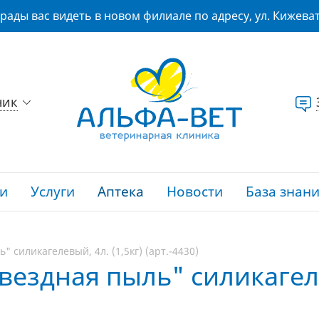
рады вас видеть в новом филиале по адресу, ул. Кижеват
ник
и
Услуги
Аптека
Новости
База знан
 силикагелевый, 4л. (1,5кг) (арт.-4430)
ездная пыль" силикагелев