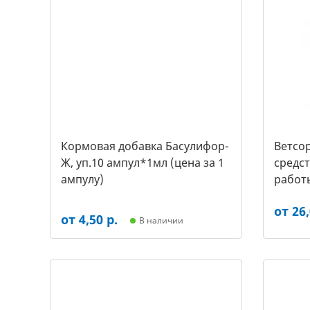
Кормовая добавка Басулифор-
Ветсор
Ж, уп.10 ампул*1мл (цена за 1
средс
ампулу)
работ
крупны
от 26,
от 4,50 р.
В наличии