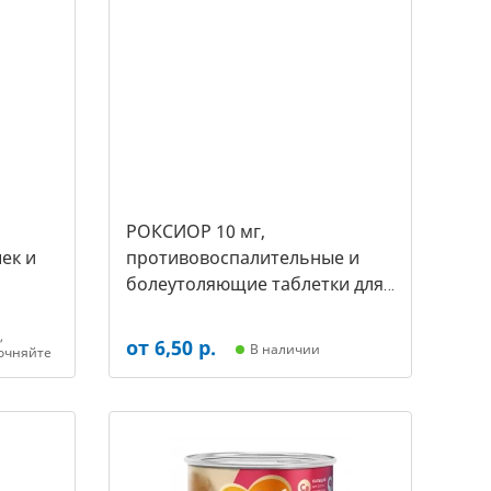
РОКСИОР 10 мг,
ек и
противовоспалительные и
болеутоляющие таблетки для
собак,( уп. 30 таб -цена за 1
таб) (арт-5480)
,
от 6,50 р.
В наличии
очняйте