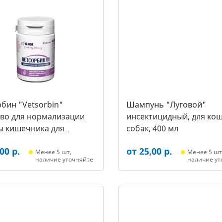
бин "Vetsorbin"
Шампунь "Луговой"
тво для нормализации
инсектицидный, для кош
ы кишечника для
собак, 400 мл
х собак, уп. 30 таб.
00 р.
от 25,00 р.
Менее 5 шт,
Менее 5 шт
наличие уточняйте
наличие ут