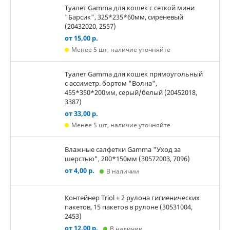
Туалет Gamma для кошек c сеткой мини
"Барсик", 325*235*60мм, сиреневый
(20432020, 2557)
от 15,00 р.
Менее 5 шт, наличие уточняйте
Туалет Gamma для кошек прямоугольный
с ассиметр. бортом "Волна",
455*350*200мм, серый/белый (20452018,
3387)
от 33,00 р.
Менее 5 шт, наличие уточняйте
Влажные салфетки Gamma "Уход за
шерстью", 200*150мм (30572003, 7096)
от 4,00 р.
В наличии
Контейнер Triol + 2 рулона гигиенических
пакетов, 15 пакетов в рулоне (30531004,
2453)
от 12,00 р.
В наличии