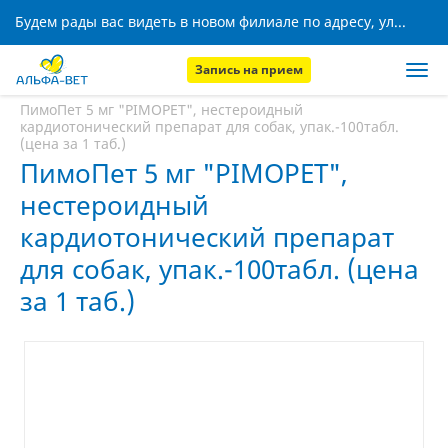
Будем рады вас видеть в новом филиале по адресу, ул. Кижеватова, 8!
Запись на прием
Главная
Аптека
ПимоПет 5 мг "PIMOPET", нестероидный
кардиотонический препарат для собак, упак.-100табл.
(цена за 1 таб.)
ПимоПет 5 мг "PIMOPET",
нестероидный
кардиотонический препарат
для собак, упак.-100табл. (цена
за 1 таб.)