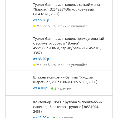
Туалет Gamma для кошек c сеткой мини
"Барсик", 325*235*60мм, сиреневый
(20432020, 2557)
от 15,00 р.
Менее 5 шт, наличие уточняйте
Туалет Gamma для кошек прямоугольный
с ассиметр. бортом "Волна",
455*350*200мм, серый/белый (20452018,
3387)
от 33,00 р.
Менее 5 шт, наличие уточняйте
Влажные салфетки Gamma "Уход за
шерстью", 200*150мм (30572003, 7096)
от 4,00 р.
В наличии
Контейнер Triol + 2 рулона гигиенических
пакетов, 15 пакетов в рулоне (30531004,
2453)
от 12,00 р.
В наличии