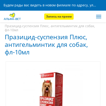
Будем рады вас видеть в новом филиале по адресу, ул. Кижеватова, 8!
Запись на прием
Главная
Аптека
Празицид-суспензия Плюс, антигельминтик для собак,
фл-10мл
Празицид-суспензия Плюс,
антигельминтик для собак,
фл-10мл