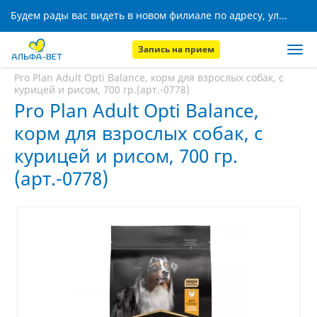
Будем рады вас видеть в новом филиале по адресу, ул. Кижеватова, 8!
Запись на прием
Главная
Аптека
Pro Plan Adult Opti Balance, корм для взрослых собак, с
курицей и рисом, 700 гр.(арт.-0778)
Pro Plan Adult Opti Balance,
корм для взрослых собак, с
курицей и рисом, 700 гр.
(арт.-0778)