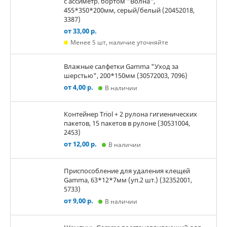
с ассиметр. бортом "Волна",
455*350*200мм, серый/белый (20452018,
3387)
от 33,00 р.
Менее 5 шт, наличие уточняйте
Влажные салфетки Gamma "Уход за
шерстью", 200*150мм (30572003, 7096)
от 4,00 р.
В наличии
Контейнер Triol + 2 рулона гигиенических
пакетов, 15 пакетов в рулоне (30531004,
2453)
от 12,00 р.
В наличии
Приспособление для удаления клещей
Gamma, 63*12*7мм (уп.2 шт.) (32352001,
5733)
от 9,00 р.
В наличии