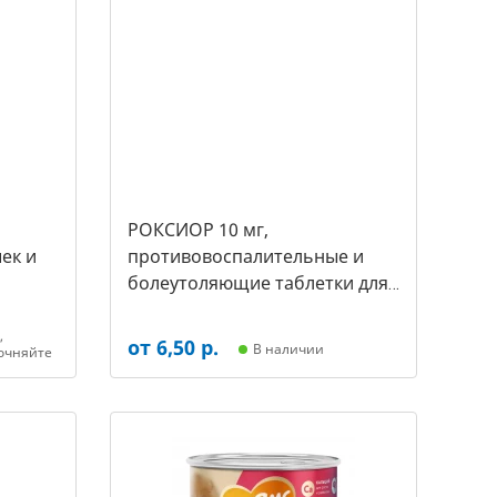
РОКСИОР 10 мг,
ек и
противовоспалительные и
болеутоляющие таблетки для
собак,( уп. 30 таб -цена за 1
таб) (арт-5480)
,
от 6,50 р.
В наличии
очняйте