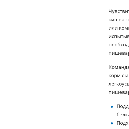
Чувстви
кишечно
или ком
испытыв
необход
пищевар
Команда
корм с 
легкоус
пищева
Подд
белк
Подх