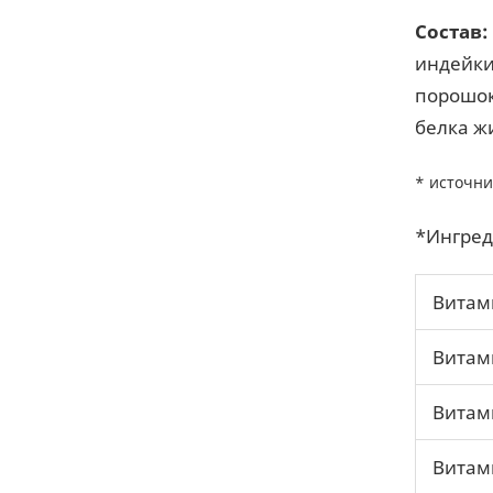
Состав:
индейки
порошок
белка ж
* источни
*Ингред
Витам
Витам
Витам
Витам