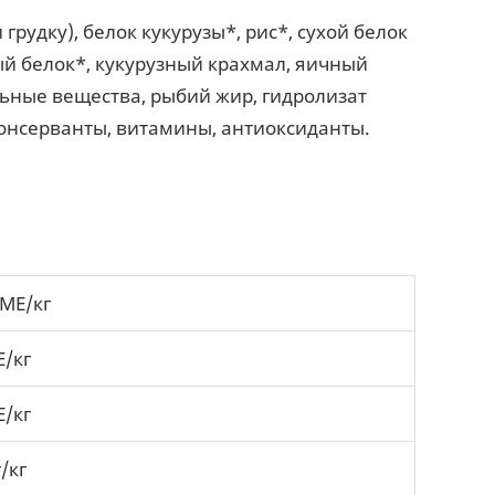
грудку), белок кукурузы*, рис*, сухой белок
ый белок*, кукурузный крахмал, яичный
ьные вещества, рыбий жир, гидролизат
онсерванты, витамины, антиоксиданты.
 МЕ/кг
Е/кг
Е/кг
/кг