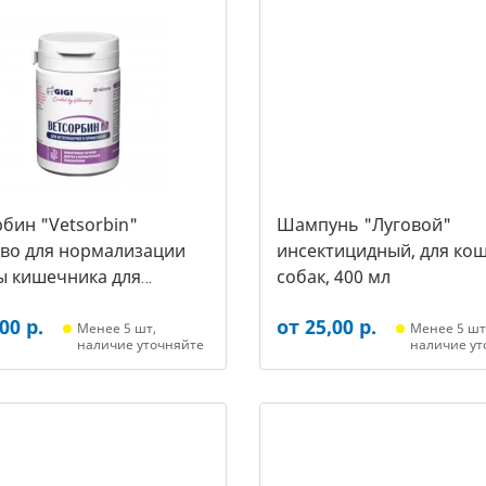
бин "Vetsorbin"
Шампунь "Луговой"
тво для нормализации
инсектицидный, для кош
ы кишечника для
собак, 400 мл
х собак, уп. 30 таб.
00 р.
от 25,00 р.
Менее 5 шт,
Менее 5 шт
наличие уточняйте
наличие ут