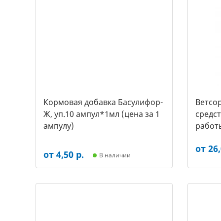
Кормовая добавка Басулифор-
Ветсор
Ж, уп.10 ампул*1мл (цена за 1
средс
ампулу)
работ
крупны
от 26,
от 4,50 р.
В наличии