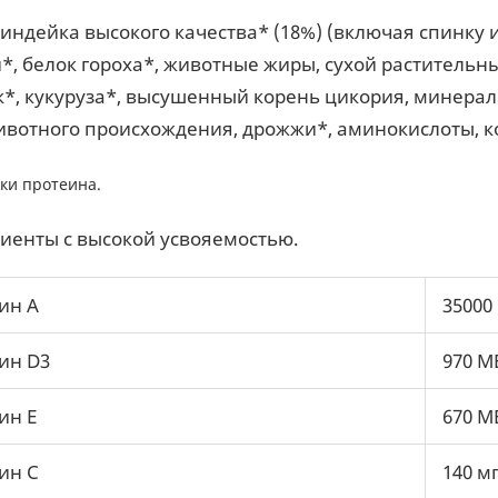
индейка высокого качества* (18%) (включая спинку и 
*, белок гороха*, животные жиры, сухой растительн
*, кукуруза*, высушенный корень цикория, минерал
ивотного происхождения, дрожжи*, аминокислоты, к
ки протеина.
иенты с высокой усвояемостью.
ин А
35000
ин D3
970 М
ин Е
670 М
ин С
140 мг