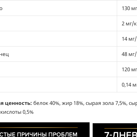
о
130 мг
2 мг/к
14 мг/
нец
48 мг/
120 мг
0,14 м
я ценность:
белок 40%, жир 18%, сырая зола 7,5%, сыр
кислоты 0,5%