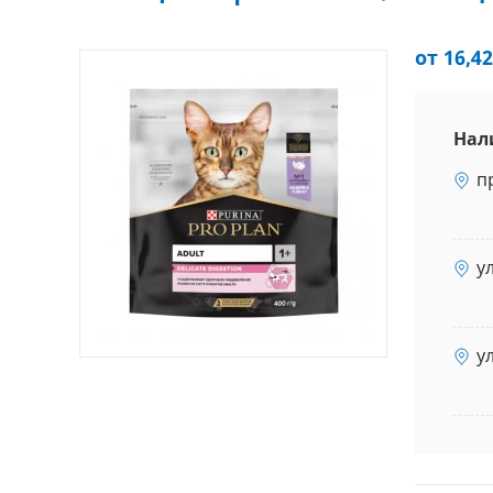
от 16,42
Нал
п
у
у