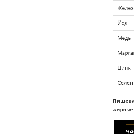
Желез
Йод
Медь
Марга
Цинк
Селен
Пищева
жирные 